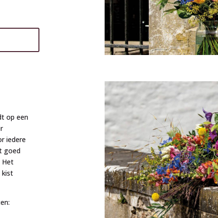
dt op een
r
r iedere
t goed
. Het
 kist
en: