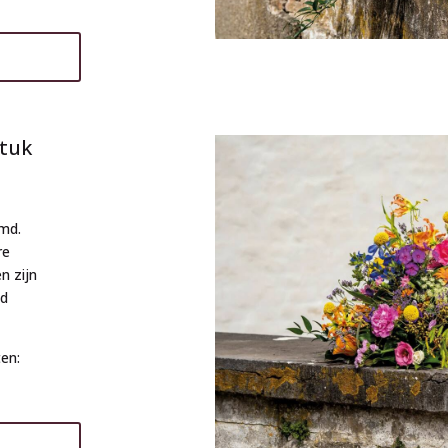
tuk
md.
re
n zijn
ed
en: