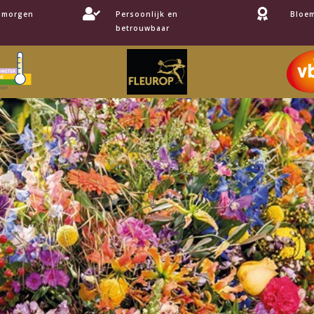


, morgen
Persoonlijk en
Bloem
betrouwbaar