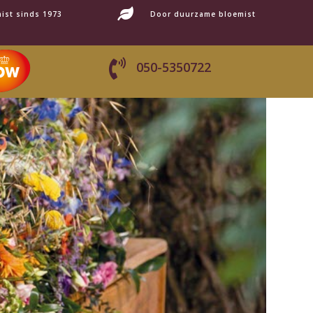

ist sinds 1973
Door duurzame bloemist

050-5350722