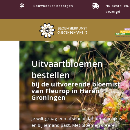


Rouwboeket bezorgen
Nu bestellen
bezorgd
Uitvaartbloemen
bestellen
bij de uitvoerende bloemist
van Fleurop in Haren -
Groningen
Je wilt graag een afscheid dat persoonlijk is
en bij iemand past. Met bloemen creëren