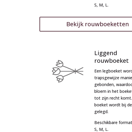
S, M, L.
Bekijk rouwboeketten
Liggend
rouwboeket
Een legboeket wor
trapsgewijze manie
gebonden, waardoo
bloem in het boeke
tot zijn recht komt
boeket wordt bij de
gelegd.
Beschikbare format
S, M, L.