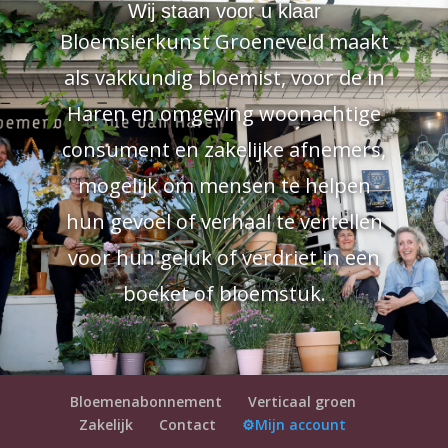
Wij staan voor u klaar
Bloemsierkunst Groeneveld maakt
als vakkundig bloemist, voor de in
Haren en omgeving woonachtige
consument en zakelijke afnemers,
mogelijk om mensen te helpen
hun gevoel of verhaal te vertellen
voor hun geluk of verdriet in een
boeket of bloemstuk.
Bloemenabonnement
Verticaal groen
Zakelijk
Contact
⚙️Mijn account