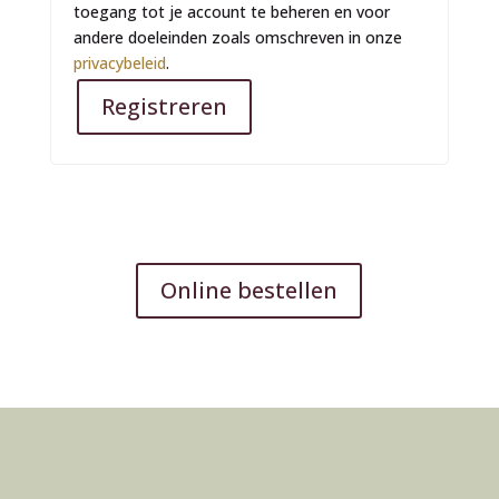
toegang tot je account te beheren en voor
andere doeleinden zoals omschreven in onze
privacybeleid
.
Registreren
A
l
t
e
r
n
Online bestellen
a
t
i
v
e
: