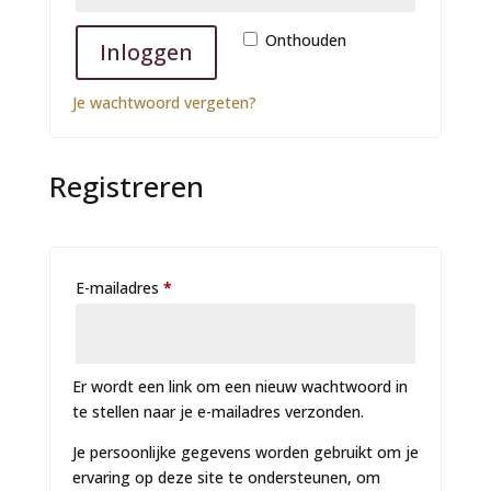
A
Onthouden
Inloggen
l
t
Je wachtwoord vergeten?
e
r
n
Registreren
a
t
i
v
e
Vereist
E-mailadres
*
:
Er wordt een link om een nieuw wachtwoord in
te stellen naar je e-mailadres verzonden.
Je persoonlijke gegevens worden gebruikt om je
ervaring op deze site te ondersteunen, om