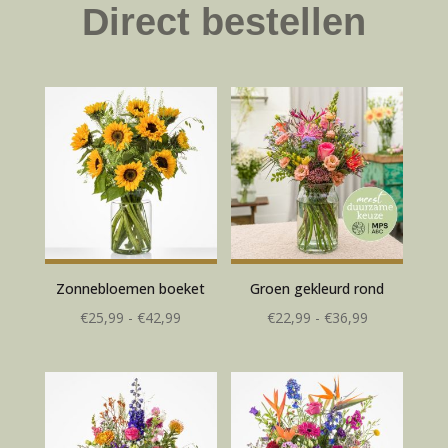
Direct bestellen
Zonnebloemen boeket
Groen gekleurd rond
Prijsklasse:
Prijsklasse:
€
25,99
-
€
42,99
€
22,99
-
€
36,99
€25,99
€22,99
tot
tot
€42,99
€36,99