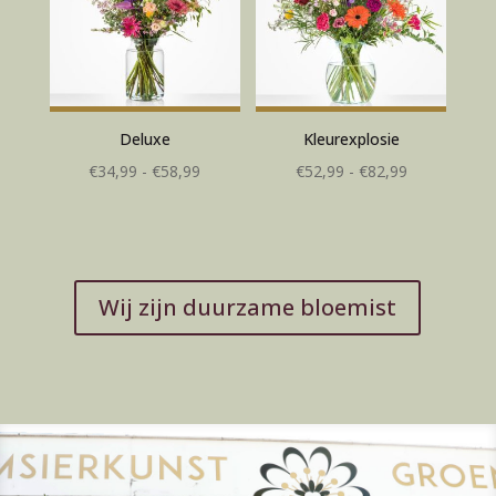
Deluxe
Kleurexplosie
Prijsklasse:
Prijsklasse:
€
34,99
-
€
58,99
€
52,99
-
€
82,99
€34,99
€52,99
tot
tot
€58,99
€82,99
Wij zijn duurzame bloemist