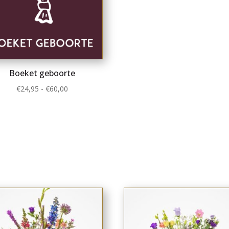
Boeket geboorte
Prijsklasse:
€
24,95
-
€
60,00
€24,95
tot
€60,00