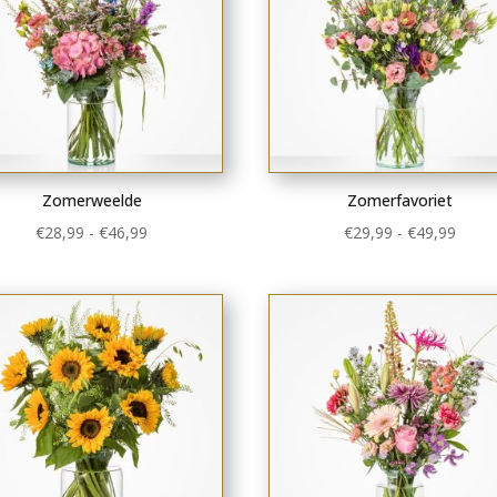
Zomerweelde
Zomerfavoriet
Prijsklasse:
Prijsk
€
28,99
-
€
46,99
€
29,99
-
€
49,99
€28,99
€29,9
tot
tot
€46,99
€49,9