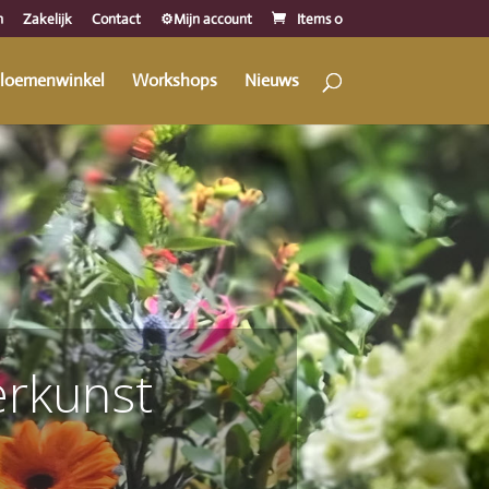
n
Zakelijk
Contact
⚙️Mijn account
Items 0
loemenwinkel
Workshops
Nieuws
erkunst