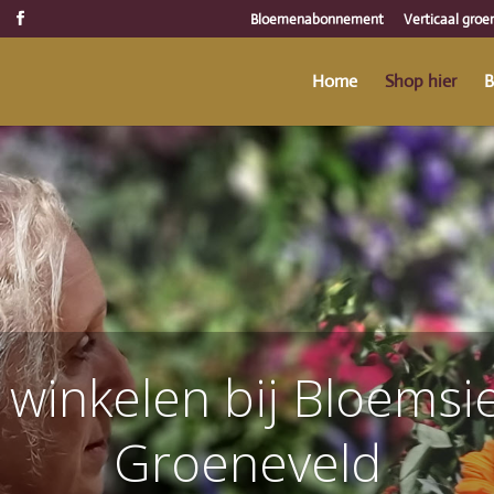
Bloemenabonnement
Verticaal groe
Home
Shop hier
B
 winkelen bij Bloemsi
Groeneveld