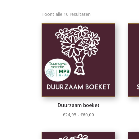
Gesorteerd
Toont alle 10 resultaten
op
nieuwste
Duurzaam boeket
Prijsklasse:
€
24,95
-
€
60,00
€24,95
tot
€60,00