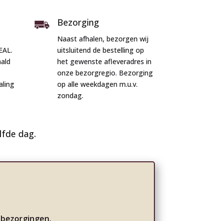
Bezorging
Naast afhalen, bezorgen wij
EAL.
uitsluitend de bestelling op
aald
het gewenste afleveradres in
onze bezorgregio. Bezorging
aling
op alle weekdagen m.u.v.
zondag.
lfde dag.
n bezorgingen.