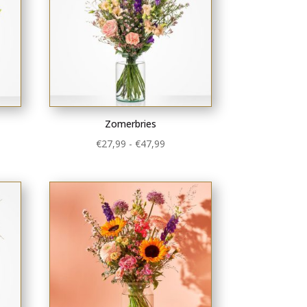
Zomerbries
lasse:
Prijsklasse:
€
27,99
-
€
47,99
9
€27,99
tot
9
€47,99