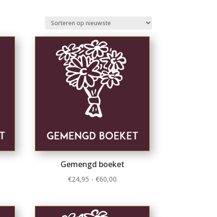
Gemengd boeket
lasse:
Prijsklasse:
€
24,95
-
€
60,00
5
€24,95
tot
0
€60,00