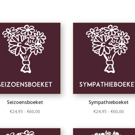
Seizoensboeket
Sympathieboeket
Prijsklasse:
Prijsk
€
24,95
-
€
60,00
€
24,95
-
€
60,00
€24,95
€24,9
tot
tot
€60,00
€60,0