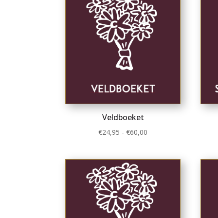
Veldboeket
Prijsklasse:
€
24,95
-
€
60,00
€24,95
tot
€60,00