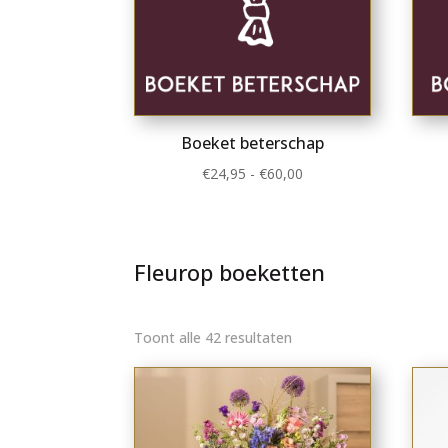
Boeket beterschap
Prijsklasse:
€
24,95
-
€
60,00
€24,95
tot
€60,00
Fleurop boeketten
Gesorteerd
Toont alle 42 resultaten
op
nieuwste