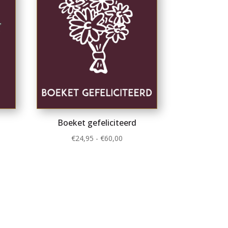
Boeket gefeliciteerd
lasse:
Prijsklasse:
€
24,95
-
€
60,00
5
€24,95
tot
0
€60,00