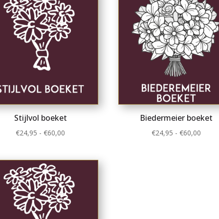
Stijlvol boeket
Biedermeier boeket
Prijsklasse:
Prijsk
€
24,95
-
€
60,00
€
24,95
-
€
60,00
€24,95
€24,9
tot
tot
€60,00
€60,0