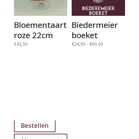
Bloementaart
Biedermeier
roze 22cm
boeket
Prijsklasse:
€
42,50
€
24,95
-
€
60,00
€24,95
tot
€60,00
Bestellen