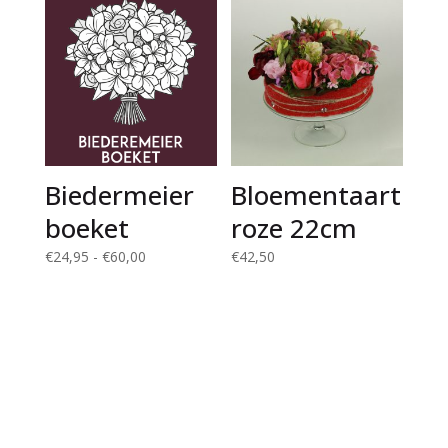
Biedermeier
Bloementaart
boeket
roze 22cm
Prijsklasse:
€
24,95
-
€
60,00
€
42,50
€24,95
tot
€60,00