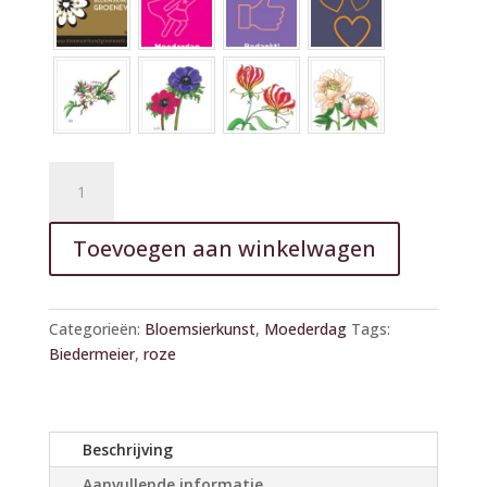
Biedermeier
roze
op
A
Toevoegen aan winkelwagen
schaal
l
aantal
t
e
Categorieën:
Bloemsierkunst
,
Moederdag
Tags:
r
Biedermeier
,
roze
n
a
t
i
Beschrijving
v
Aanvullende informatie
e