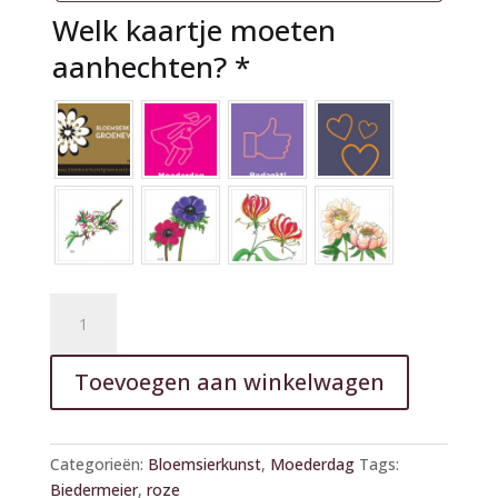
Welk kaartje moeten
aanhechten?
*
Biedermeier
roze
op
A
Toevoegen aan winkelwagen
schaal
l
aantal
t
e
Categorieën:
Bloemsierkunst
,
Moederdag
Tags:
r
Biedermeier
,
roze
n