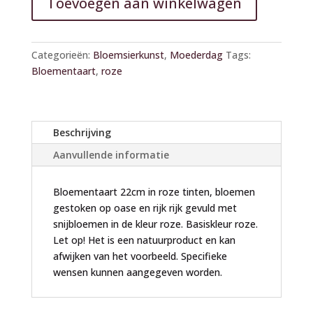
Toevoegen aan winkelwagen
aantal
l
t
e
Categorieën:
Bloemsierkunst
,
Moederdag
Tags:
r
Bloementaart
,
roze
n
a
t
i
Beschrijving
v
Aanvullende informatie
e
:
Bloementaart 22cm in roze tinten, bloemen
gestoken op oase en rijk rijk gevuld met
snijbloemen in de kleur roze. Basiskleur roze.
Let op! Het is een natuurproduct en kan
afwijken van het voorbeeld. Specifieke
wensen kunnen aangegeven worden.