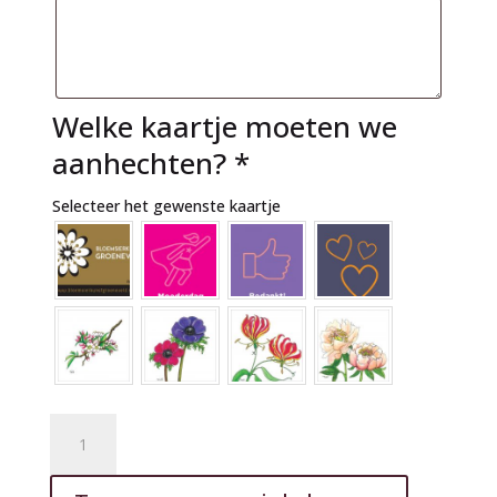
Welke kaartje moeten we
aanhechten?
*
Selecteer het gewenste kaartje
Bloementaart
roze
22cm
A