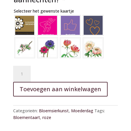
Selecteer het gewenste kaartje
Bloementaart
roze
22cm
A
Toevoegen aan winkelwagen
aantal
l
t
e
Categorieën:
Bloemsierkunst
,
Moederdag
Tags:
r
Bloementaart
,
roze
n
a