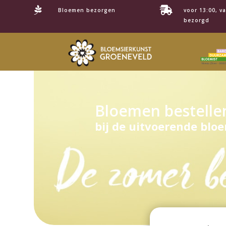


Bloemen bezorgen
voor 13:00, v
bezorgd
Bloemen bestelle
bij de uitvoerende bloe