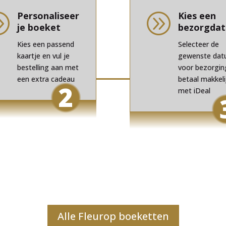
Personaliseer
Kies een
A
A
je boeket
bezorgda
Kies een passend
Selecteer de
kaartje en vul je
gewenste da
bestelling aan met
voor bezorgin
een extra cadeau
betaal makkeli
2
met iDeal
Alle Fleurop boeketten