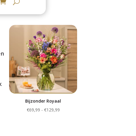
en
k
Bijzonder Royaal
Prijsklasse:
€
69,99
-
€
129,99
€69,99
tot
€129,99