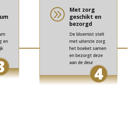
Met zorg
A
tum
geschikt en
bezorgd
tum
De bloemist stelt
g en
met uiterste zorg
jk
het boeket samen
en bezorgt deze
3
aan de deur
4