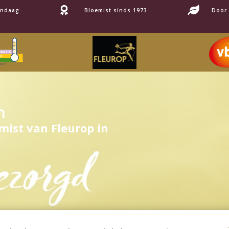


andaag
Bloemist sinds 1973
Door
n
mist van Fleurop in