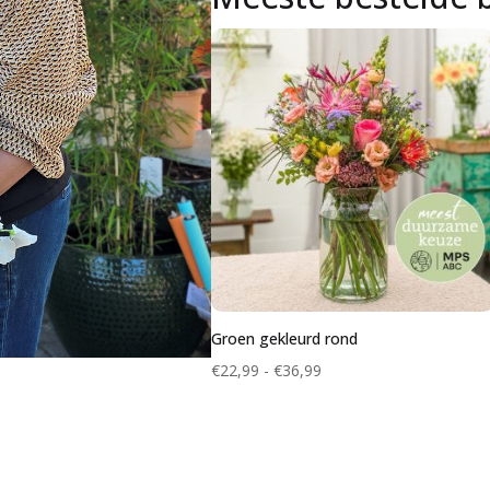
Groen gekleurd rond
Prijsklasse:
€
22,99
-
€
36,99
€22,99
tot
€36,99