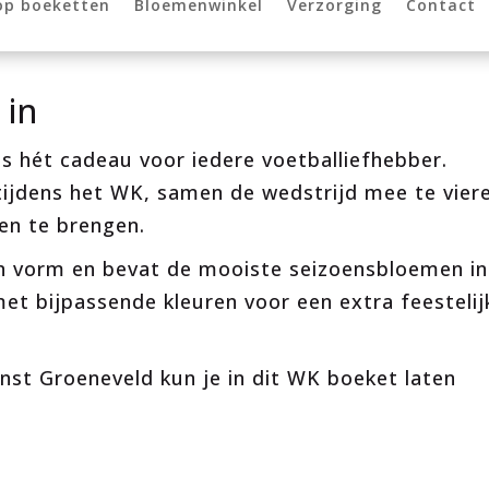
op boeketten
Bloemenwinkel
Verzorging
Contact
 in
is hét cadeau voor iedere voetballiefhebber.
tijdens het WK, samen de wedstrijd mee te vier
ren te brengen.
van vorm en bevat de mooiste seizoensbloemen in
et bijpassende kleuren voor een extra feestelij
nst Groeneveld kun je in dit WK boeket laten