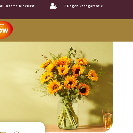

 duurzame bloemist
7 Dagen vaasgarantie