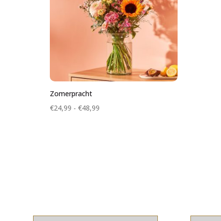
Zomerpracht
Prijsklasse:
€
24,99
-
€
48,99
€24,99
tot
€48,99