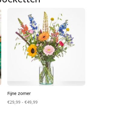
Fijne zomer
Prijsklasse:
€
29,99
-
€
49,99
€29,99
tot
€49,99