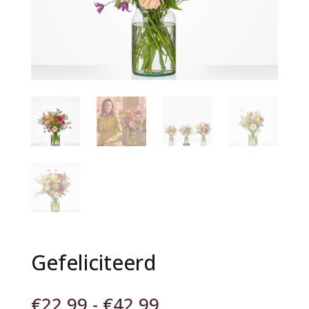
Gefeliciteerd
Prijsklasse:
€
22,99
-
€
42,99