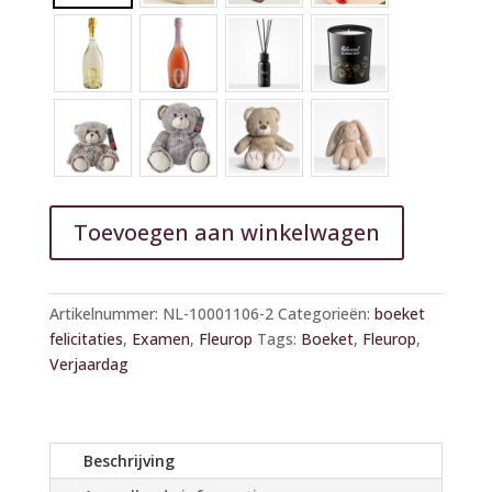
Toevoegen aan winkelwagen
A
l
Artikelnummer:
NL-10001106-2
Categorieën:
boeket
t
felicitaties
,
Examen
,
Fleurop
Tags:
Boeket
,
Fleurop
,
e
Verjaardag
r
n
a
t
Beschrijving
i