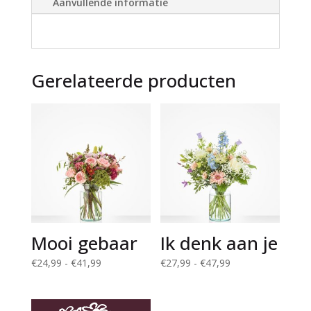
Aanvullende informatie
v
e
:
Gerelateerde producten
Mooi gebaar
Ik denk aan je
Prijsklasse:
Prijsklasse:
€
24,99
-
€
41,99
€
27,99
-
€
47,99
€24,99
€27,99
tot
tot
€41,99
€47,99