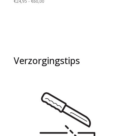
Prijsklasse:
€
24,95
-
€
60,00
€24,95
tot
€60,00
Verzorgingstips