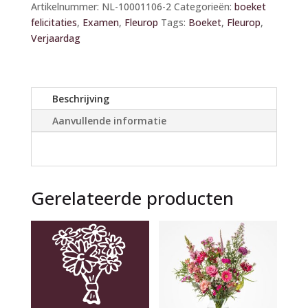
Artikelnummer:
NL-10001106-2
Categorieën:
boeket
t
felicitaties
,
Examen
,
Fleurop
Tags:
Boeket
,
Fleurop
,
e
Verjaardag
r
n
a
t
Beschrijving
i
Aanvullende informatie
v
e
:
Gerelateerde producten