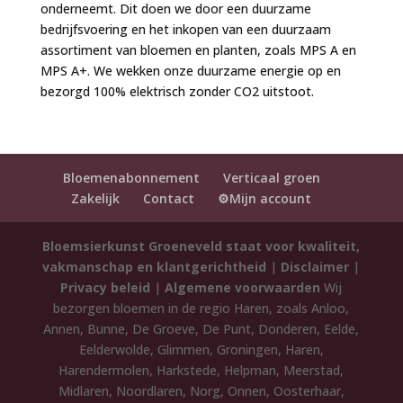
onderneemt. Dit doen we door een duurzame
bedrijfsvoering en het inkopen van een duurzaam
assortiment van bloemen en planten, zoals MPS A en
MPS A+. We wekken onze duurzame energie op en
bezorgd 100% elektrisch zonder CO2 uitstoot.
Bloemenabonnement
Verticaal groen
Zakelijk
Contact
⚙️Mijn account
Bloemsierkunst Groeneveld staat voor kwaliteit,
vakmanschap en klantgerichtheid
|
Disclaimer
|
Privacy beleid
|
Algemene voorwaarden
Wij
bezorgen bloemen in de regio Haren, zoals Anloo,
Annen, Bunne, De Groeve, De Punt, Donderen, Eelde,
Eelderwolde, Glimmen, Groningen, Haren,
Harendermolen, Harkstede, Helpman, Meerstad,
Midlaren, Noordlaren, Norg, Onnen, Oosterhaar,