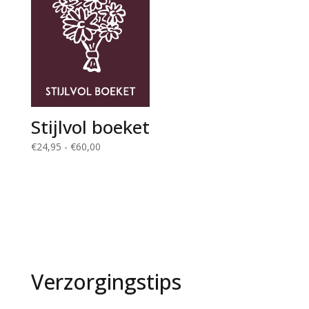
Stijlvol boeket
Prijsklasse:
€
24,95
-
€
60,00
€24,95
tot
€60,00
Verzorgingstips