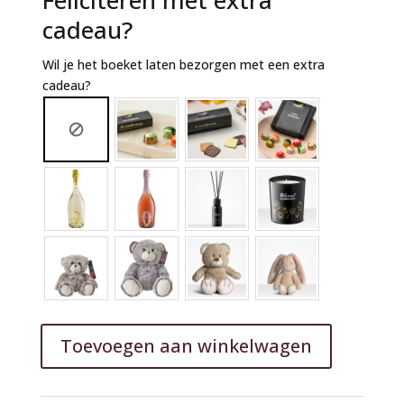
Feliciteren met extra
cadeau?
Wil je het boeket laten bezorgen met een extra
cadeau?
Toevoegen aan winkelwagen
A
l