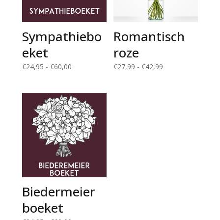
Sympathiebo
Romantisch
eket
roze
Prijsklasse:
Prijsklasse:
€
24,95
-
€
60,00
€
27,99
-
€
42,99
€24,95
€27,99
tot
tot
€60,00
€42,99
Biedermeier
boeket