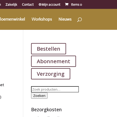
n
Zakelijk
Contact
⚙️Mijn account
Items 0
loemenwinkel
Workshops
Nieuws
Bestellen
Abonnement
Verzorging
met
Zoeken
naar:
Zoeken
)
Bezorgkosten