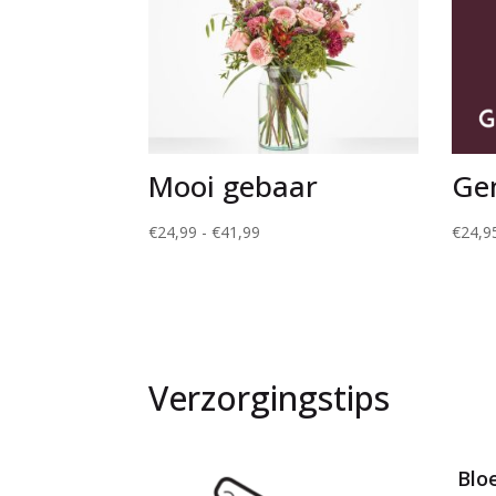
Mooi gebaar
Ge
Prijsklasse:
€
24,99
-
€
41,99
€
24,9
€24,99
tot
€41,99
Verzorgingstips
Blo