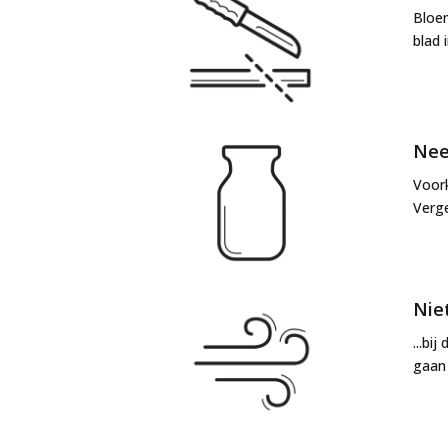
Bloe
blad 
Nee
Voork
Verge
Niet
...bi
gaan 