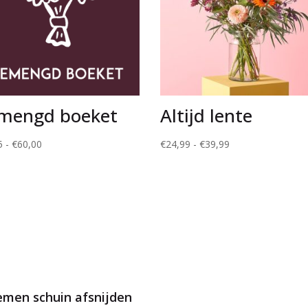
mengd boeket
Altijd lente
Prijsklasse:
Prijsklasse:
5
-
€
60,00
€
24,99
-
€
39,99
€24,95
€24,99
tot
tot
€60,00
€39,99
emen schuin afsnijden