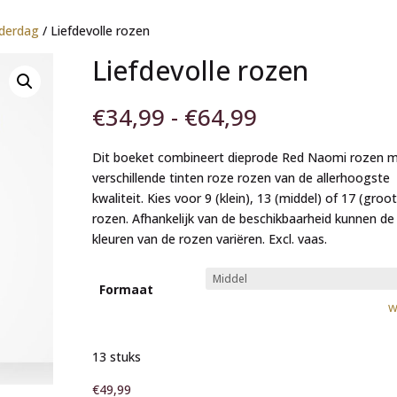
derdag
/ Liefdevolle rozen
Liefdevolle rozen
Prijsklasse:
€
34,99
-
€
64,99
€34,99
tot
Dit boeket combineert dieprode Red Naomi rozen 
€64,99
verschillende tinten roze rozen van de allerhoogste
kwaliteit. Kies voor 9 (klein), 13 (middel) of 17 (groot
rozen. Afhankelijk van de beschikbaarheid kunnen de
kleuren van de rozen variëren. Excl. vaas.
Formaat
W
13 stuks
€
49,99