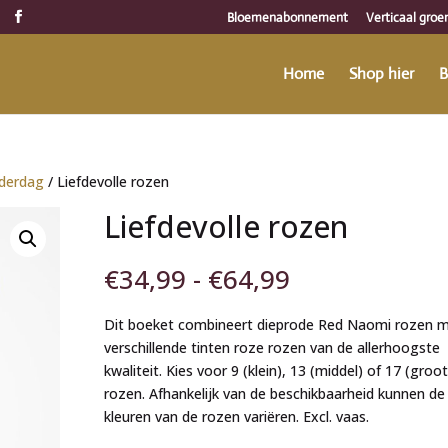
Bloemenabonnement
Verticaal groe
Home
Shop hier
B
derdag
/ Liefdevolle rozen
Liefdevolle rozen
Prijsklasse:
€
34,99
-
€
64,99
€34,99
tot
Dit boeket combineert dieprode Red Naomi rozen 
€64,99
verschillende tinten roze rozen van de allerhoogste
kwaliteit. Kies voor 9 (klein), 13 (middel) of 17 (groot
rozen. Afhankelijk van de beschikbaarheid kunnen de
kleuren van de rozen variëren. Excl. vaas.