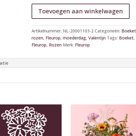
Toevoegen aan winkelwagen
A
l
Artikelnummer:
NL-20001103-2
Categorieën:
Boeket
t
rozen
,
Fleurop
,
moederdag
,
Valentijn
Tags:
Boeket
,
e
Fleurop
,
Rozen
Merk:
Fleurop
r
n
atie
a
t
i
v
e
: