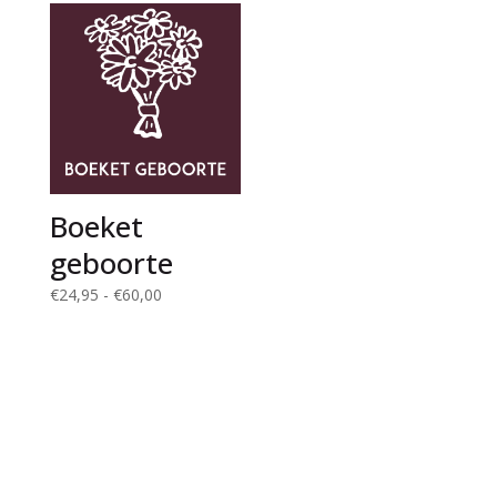
€55,00
Boeket
geboorte
Prijsklasse:
€
24,95
-
€
60,00
€24,95
tot
€60,00