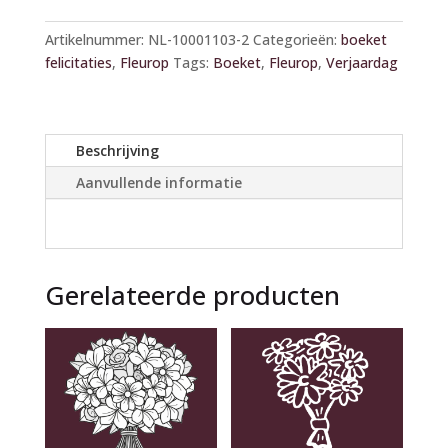
A
l
Artikelnummer:
NL-10001103-2
Categorieën:
boeket
t
felicitaties
,
Fleurop
Tags:
Boeket
,
Fleurop
,
Verjaardag
e
r
n
a
Beschrijving
t
Aanvullende informatie
i
v
e
:
Gerelateerde producten