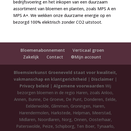
bedrijfsvoering en het inkopen van een duurzaam
assortiment van bloemen en planten, zoals MPS A en
MPS A+. We wekken onze duurzame energie op en
bezorgd 100% elektrisch zonder CO2 uitstoot.
Bloemenabonnement
Verticaal groen
Zakelijk
Contact
⚙️Mijn account
Bloemsierkunst Groeneveld staat voor kwaliteit,
vakmanschap en klantgerichtheid
|
Disclaimer
|
Privacy beleid
|
Algemene voorwaarden
Wij
bezorgen bloemen in de regio Haren, zoals Anloo,
Annen, Bunne, De Groeve, De Punt, Donderen, Eelde,
Eelderwolde, Glimmen, Groningen, Haren,
Harendermolen, Harkstede, Helpman, Meerstad,
Midlaren, Noordlaren, Norg, Onnen, Oosterhaar,
Paterswolde, Peize, Schipborg, Ten Boer, Tynaarlo,