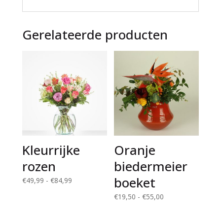
e
:
Gerelateerde producten
Kleurrijke
Oranje
rozen
biedermeier
boeket
Prijsklasse:
€
49,99
-
€
84,99
€49,99
Prijsklasse:
€
19,50
-
€
55,00
tot
€19,50
€84,99
tot