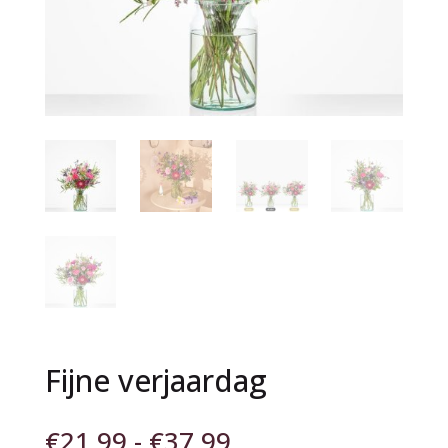
Fijne verjaardag
Prijsklasse:
€
21,99
-
€
37,99