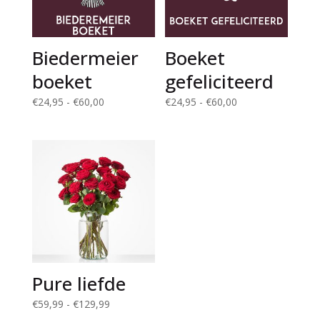
Biedermeier
Boeket
boeket
gefeliciteerd
Prijsklasse:
Prijsklasse:
€
24,95
-
€
60,00
€
24,95
-
€
60,00
€24,95
€24,95
tot
tot
€60,00
€60,00
Pure liefde
Prijsklasse:
€
59,99
-
€
129,99
€59,99