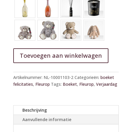
Toevoegen aan winkelwagen
A
l
Artikelnummer:
NL-10001103-2
Categorieën:
boeket
t
felicitaties
,
Fleurop
Tags:
Boeket
,
Fleurop
,
Verjaardag
e
r
n
a
Beschrijving
t
Aanvullende informatie
i
v