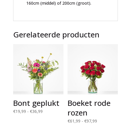
160cm (middel) of 200cm (groot).
Gerelateerde producten
Bont geplukt
Boeket rode
rozen
Prijsklasse:
€
19,99
-
€
36,99
€19,99
Prijsklasse:
€
61,99
-
€
97,99
tot
€61,99