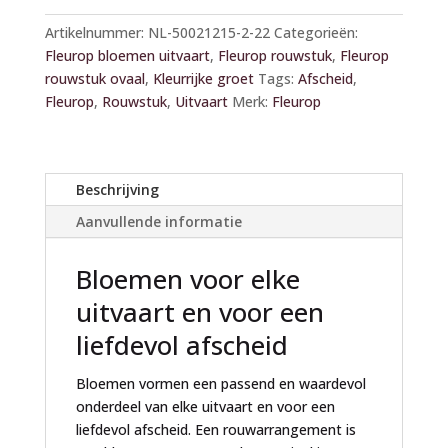
l
Artikelnummer:
NL-50021215-2-22
Categorieën:
t
Fleurop bloemen uitvaart
,
Fleurop rouwstuk
,
Fleurop
e
rouwstuk ovaal
,
Kleurrijke groet
Tags:
Afscheid
,
r
Fleurop
,
Rouwstuk
,
Uitvaart
Merk:
Fleurop
n
a
t
i
Beschrijving
v
Aanvullende informatie
e
:
Bloemen voor elke
uitvaart en voor een
liefdevol afscheid
Bloemen vormen een passend en waardevol
onderdeel van elke uitvaart en voor een
liefdevol afscheid. Een rouwarrangement is