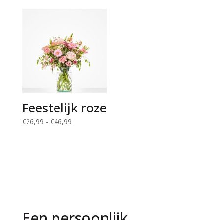
€36,99
tot
€97,99
Feestelijk roze
Prijsklasse:
€
26,99
-
€
46,99
€26,99
tot
€46,99
Een persoonlijk