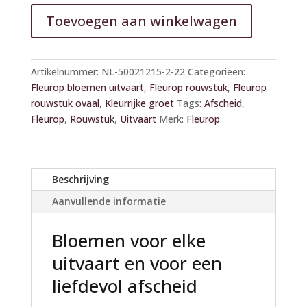
Toevoegen aan winkelwagen
A
l
Artikelnummer:
NL-50021215-2-22
Categorieën:
t
Fleurop bloemen uitvaart
,
Fleurop rouwstuk
,
Fleurop
e
rouwstuk ovaal
,
Kleurrijke groet
Tags:
Afscheid
,
r
Fleurop
,
Rouwstuk
,
Uitvaart
Merk:
Fleurop
n
a
t
i
Beschrijving
v
Aanvullende informatie
e
:
Bloemen voor elke
uitvaart en voor een
liefdevol afscheid