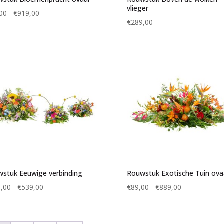
vlieger
Prijsklasse:
00
-
€
919,00
€
289,00
€99,00
tot
€919,00
stuk Eeuwige verbinding
Rouwstuk Exotische Tuin ova
Prijsklasse:
Prijsklasse:
,00
-
€
539,00
€
89,00
-
€
889,00
€379,00
€89,00
tot
tot
€539,00
€889,00