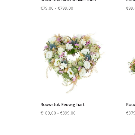
Prijsklasse:
€
79,00
-
€
799,00
€
99,
€79,00
tot
€799,00
Rouwstuk Eeuwig hart
Rouw
Prijsklasse:
€
189,00
-
€
399,00
€
379
€189,00
tot
€399,00