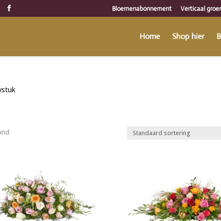
Bloemenabonnement
Verticaal groe
Home
Shop hier
B
wstuk
ond