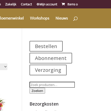
n
Zakelijk
Contact
⚙️Mijn account
Items 0
loemenwinkel
Workshops
Nieuws
Bestellen
Abonnement
Verzorging
Zoeken
naar:
Zoeken
Bezorgkosten