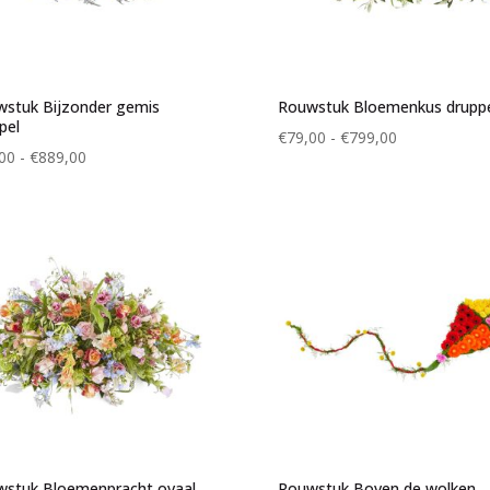
stuk Bijzonder gemis
Rouwstuk Bloemenkus drupp
pel
Prijsklasse:
€
79,00
-
€
799,00
Prijsklasse:
00
-
€
889,00
€79,00
€99,00
tot
tot
€799,00
€889,00
stuk Bloemenpracht ovaal
Rouwstuk Boven de wolken