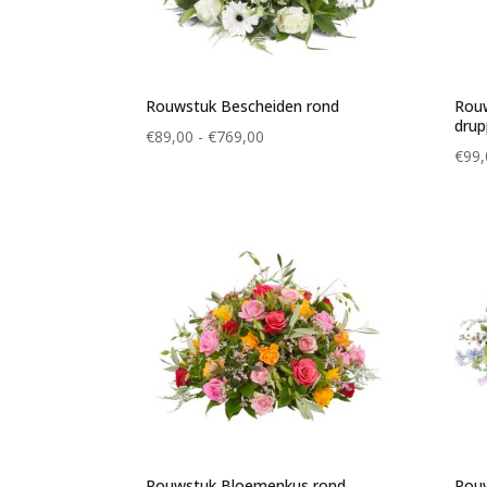
Rouwstuk Bescheiden rond
Rouw
drup
Prijsklasse:
€
89,00
-
€
769,00
€
99,
€89,00
tot
€769,00
Rouwstuk Bloemenkus rond
Rouw