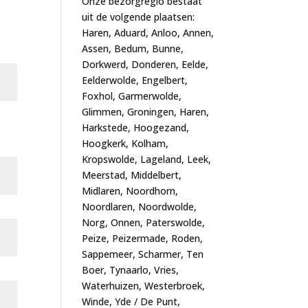
Onze bezorgregio bestaat
uit de volgende plaatsen:
Haren, Aduard, Anloo, Annen,
Assen, Bedum, Bunne,
Dorkwerd, Donderen, Eelde,
Eelderwolde, Engelbert,
Foxhol, Garmerwolde,
Glimmen, Groningen, Haren,
Harkstede, Hoogezand,
Hoogkerk, Kolham,
Kropswolde, Lageland, Leek,
Meerstad, Middelbert,
Midlaren, Noordhorn,
Noordlaren, Noordwolde,
Norg, Onnen, Paterswolde,
Peize, Peizermade, Roden,
Sappemeer, Scharmer, Ten
Boer, Tynaarlo, Vries,
Waterhuizen, Westerbroek,
Winde, Yde / De Punt,