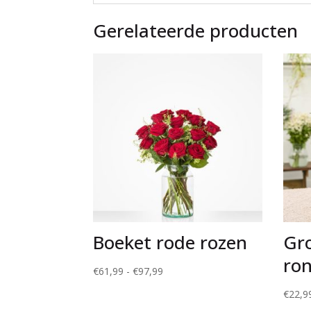
Gerelateerde producten
Boeket rode rozen
Gr
ro
Prijsklasse:
€
61,99
-
€
97,99
€61,99
€
22,9
tot