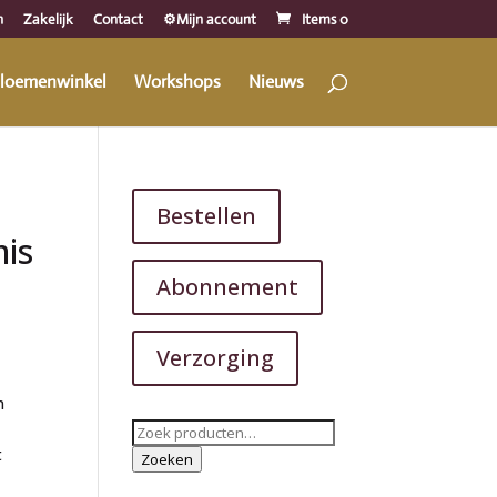
n
Zakelijk
Contact
⚙️Mijn account
Items 0
loemenwinkel
Workshops
Nieuws
Bestellen
is
Abonnement
Verzorging
n
Zoeken
t
naar:
Zoeken