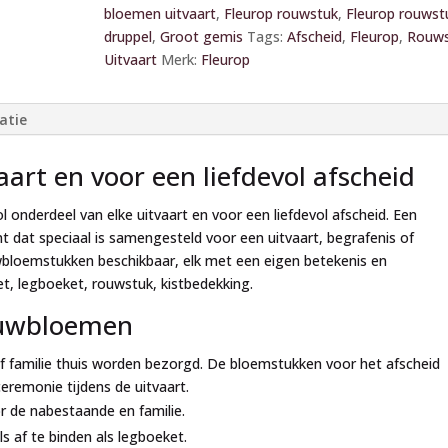
t
bloemen uitvaart
,
Fleurop rouwstuk
,
Fleurop rouwst
e
druppel
,
Groot gemis
Tags:
Afscheid
,
Fleurop
,
Rouws
r
Uitvaart
Merk:
Fleurop
n
a
atie
t
i
art en voor een liefdevol afscheid
v
e
nderdeel van elke uitvaart en voor een liefdevol afscheid. Een
:
dat speciaal is samengesteld voor een uitvaart, begrafenis of
uwbloemstukken beschikbaar, elk met een eigen betekenis en
t, legboeket, rouwstuk, kistbedekking.
ouwbloemen
 familie thuis worden bezorgd. De bloemstukken voor het afscheid
ceremonie tijdens de uitvaart.
r de nabestaande en familie.
s af te binden als legboeket.