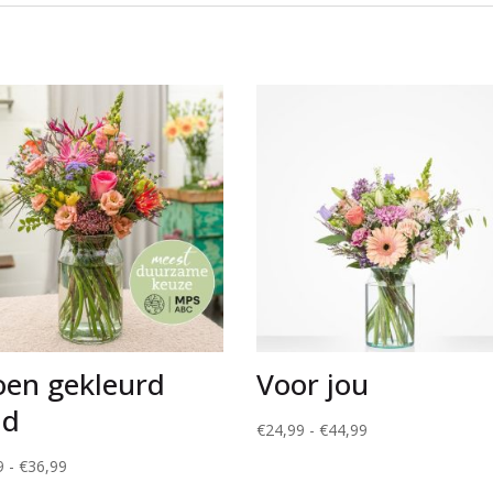
oen gekleurd
Voor jou
nd
Prijsklasse:
€
24,99
-
€
44,99
€24,99
Prijsklasse:
9
-
€
36,99
tot
€22,99