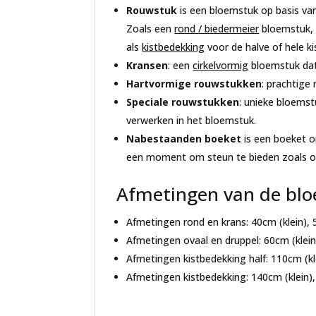
Rouwstuk
is een bloemstuk op basis van
Zoals een
rond / biedermeier
bloemstuk,
als
kistbedekking
voor de halve of hele ki
Kransen
: een
cirkelvormig
bloemstuk dat
Hartvormige rouwstukken
: prachtig
Speciale rouwstukken
: unieke bloems
verwerken in het bloemstuk.
Nabestaanden boeket
is een boeket o
een moment om steun te bieden zoals op 
Afmetingen van de bl
Afmetingen rond en krans: 40cm (klein), 
Afmetingen ovaal en druppel: 60cm (klein
Afmetingen kistbedekking half: 110cm (kl
Afmetingen kistbedekking: 140cm (klein)