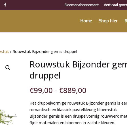
Bloemenabonnement
Verticaal groe
Home
Shop hier
B
wstuk
/ Rouwstuk Bijzonder gemis druppel
Rouwstuk Bijzonder gem
druppel
Prijsklasse:
€
99,00
-
€
889,00
€99,00
tot
Het druppelvormige rouwstuk Bijzonder gemis is ee
€889,00
romantisch en klassiek pastelkleurig bloemstuk.
Bijzonder gemis is een druppelvormig rouwwerk me
fijne materialen en bloemen in zachte kleuren.