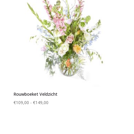
Rouwboeket Veldzicht
Prijsklasse:
€
109,00
-
€
149,00
€109,00
tot
€149,00