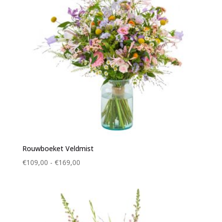
Rouwboeket Veldmist
Prijsklasse:
€
109,00
-
€
169,00
€109,00
tot
€169,00