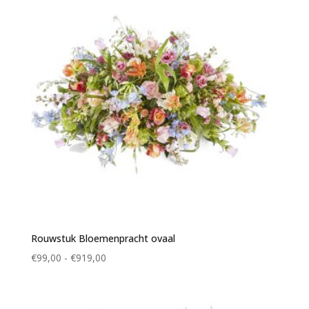
Rouwstuk Bloemenpracht ovaal
Prijsklasse:
€
99,00
-
€
919,00
€99,00
tot
€919,00