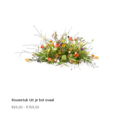
tot
€869,00
Rouwstuk Uit je bol ovaal
Prijsklasse:
€
69,00
-
€
769,00
€69,00