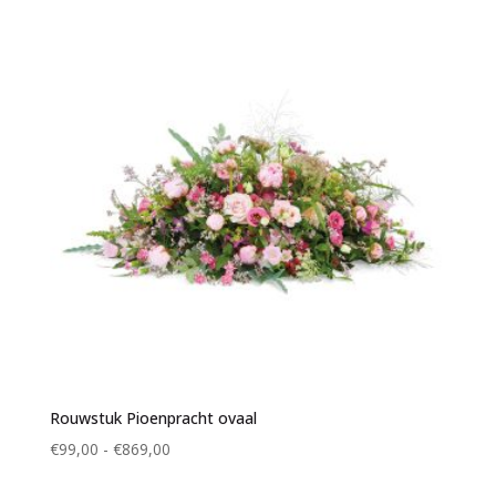
€769,00
Rouwstuk Pioenpracht ovaal
Prijsklasse:
€
99,00
-
€
869,00
€99,00