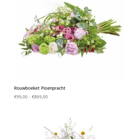
Rouwboeket Pioenpracht
Prijsklasse:
€
99,00
-
€
869,00
€99,00
tot
€869,00