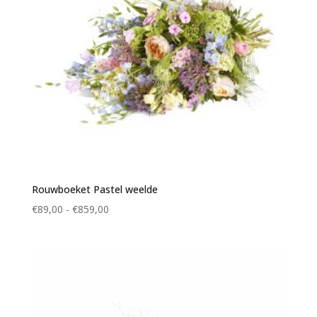
Rouwboeket Pastel weelde
Prijsklasse:
€
89,00
-
€
859,00
€89,00
tot
€859,00