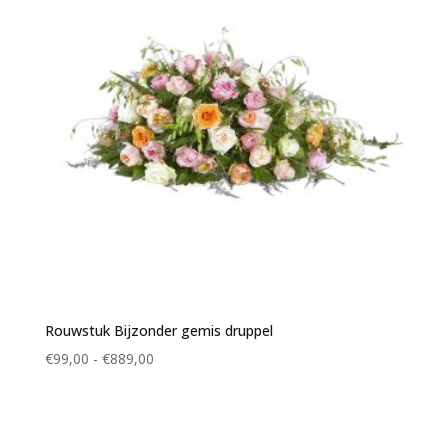
Rouwstuk Bijzonder gemis druppel
Prijsklasse:
€
99,00
-
€
889,00
€99,00
tot
€889,00