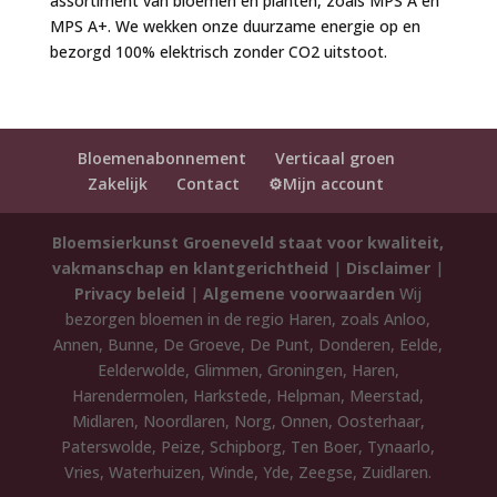
assortiment van bloemen en planten, zoals MPS A en
MPS A+. We wekken onze duurzame energie op en
bezorgd 100% elektrisch zonder CO2 uitstoot.
Bloemenabonnement
Verticaal groen
Zakelijk
Contact
⚙️Mijn account
Bloemsierkunst Groeneveld staat voor kwaliteit,
vakmanschap en klantgerichtheid
|
Disclaimer
|
Privacy beleid
|
Algemene voorwaarden
Wij
bezorgen bloemen in de regio Haren, zoals Anloo,
Annen, Bunne, De Groeve, De Punt, Donderen, Eelde,
Eelderwolde, Glimmen, Groningen, Haren,
Harendermolen, Harkstede, Helpman, Meerstad,
Midlaren, Noordlaren, Norg, Onnen, Oosterhaar,
Paterswolde, Peize, Schipborg, Ten Boer, Tynaarlo,
Vries, Waterhuizen, Winde, Yde, Zeegse, Zuidlaren.