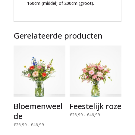
160cm (middel) of 200cm (groot).
Gerelateerde producten
Bloemenweel
Feestelijk roze
de
Prijsklasse:
€
26,99
-
€
46,99
€26,99
Prijsklasse:
€
26,99
-
€
46,99
tot
€26,99