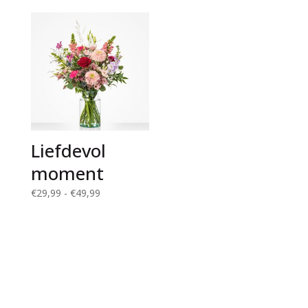
€46,99
tot
€46,99
Liefdevol
moment
Prijsklasse:
€
29,99
-
€
49,99
€29,99
tot
€49,99