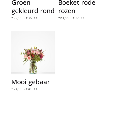
Groen
Boeket rode
gekleurd rond
rozen
Prijsklasse:
Prijsklasse:
€
22,99
-
€
36,99
€
61,99
-
€
97,99
€22,99
€61,99
tot
tot
€36,99
€97,99
Mooi gebaar
Prijsklasse:
€
24,99
-
€
41,99
€24,99
tot
€41,99