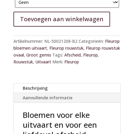
Toevoegen aan winkelwagen
A
l
Artikelnummer:
NL-50021208-B2
Categorieën:
Fleurop
t
bloemen uitvaart
,
Fleurop rouwstuk
,
Fleurop rouwstuk
e
ovaal
,
Groot gemis
Tags:
Afscheid
,
Fleurop
,
r
Rouwstuk
,
Uitvaart
Merk:
Fleurop
n
a
t
i
Beschrijving
v
Aanvullende informatie
e
:
Bloemen voor elke
uitvaart en voor een