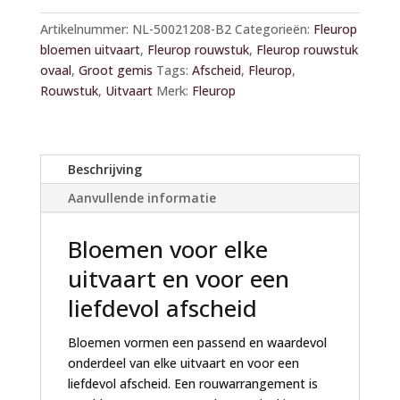
l
Artikelnummer:
NL-50021208-B2
Categorieën:
Fleurop
t
bloemen uitvaart
,
Fleurop rouwstuk
,
Fleurop rouwstuk
e
ovaal
,
Groot gemis
Tags:
Afscheid
,
Fleurop
,
r
Rouwstuk
,
Uitvaart
Merk:
Fleurop
n
a
t
i
Beschrijving
v
Aanvullende informatie
e
:
Bloemen voor elke
uitvaart en voor een
liefdevol afscheid
Bloemen vormen een passend en waardevol
onderdeel van elke uitvaart en voor een
liefdevol afscheid. Een rouwarrangement is