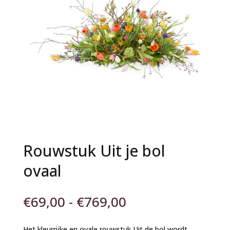
Rouwstuk Uit je bol
ovaal
Prijsklasse:
€
69,00
-
€
769,00
€69,00
tot
Het kleurrijke en ovale rouwstuk Uit de bol wordt