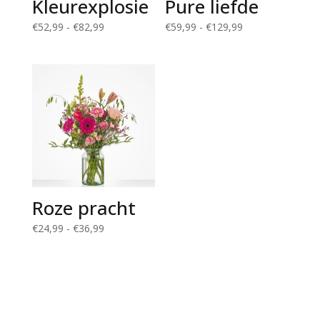
Kleurexplosie
Pure liefde
Prijsklasse:
Prijsklasse:
€
52,99
-
€
82,99
€
59,99
-
€
129,99
€52,99
€59,99
tot
tot
€82,99
€129,99
Roze pracht
Prijsklasse:
€
24,99
-
€
36,99
€24,99
tot
€36,99