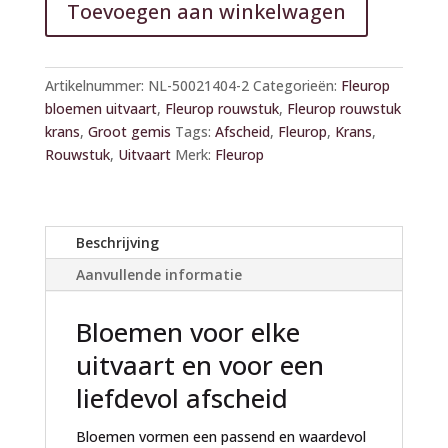
Toevoegen aan winkelwagen
A
l
Artikelnummer:
NL-50021404-2
Categorieën:
Fleurop
t
bloemen uitvaart
,
Fleurop rouwstuk
,
Fleurop rouwstuk
e
krans
,
Groot gemis
Tags:
Afscheid
,
Fleurop
,
Krans
,
r
Rouwstuk
,
Uitvaart
Merk:
Fleurop
n
a
t
i
Beschrijving
v
Aanvullende informatie
e
:
Bloemen voor elke
uitvaart en voor een
liefdevol afscheid
Bloemen vormen een passend en waardevol