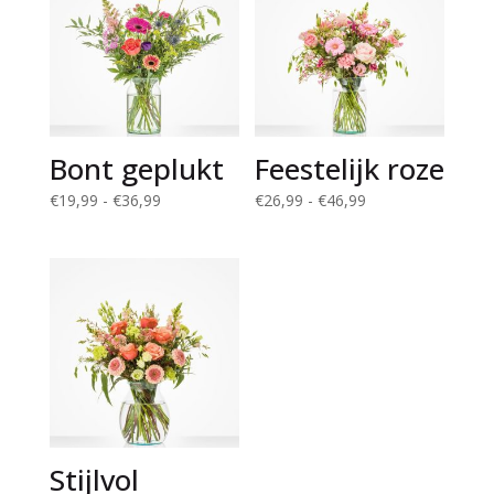
Bont geplukt
Feestelijk roze
Prijsklasse:
Prijsklasse:
€
19,99
-
€
36,99
€
26,99
-
€
46,99
€19,99
€26,99
tot
tot
€36,99
€46,99
Stijlvol