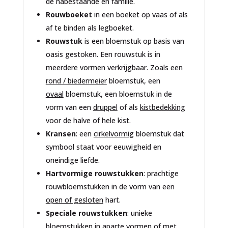
de nabestaande en familie.
Rouwboeket
in een boeket op vaas of als
af te binden als legboeket.
Rouwstuk
is een bloemstuk op basis van
oasis gestoken. Een rouwstuk is in
meerdere vormen verkrijgbaar. Zoals een
rond / biedermeier
bloemstuk, een
ovaal
bloemstuk, een bloemstuk in de
vorm van een
druppel
of als
kistbedekking
voor de halve of hele kist.
Kransen
: een
cirkelvormig
bloemstuk dat
symbool staat voor eeuwigheid en
oneindige liefde.
Hartvormige rouwstukken
: prachtige
rouwbloemstukken in de vorm van een
open of gesloten
hart.
Speciale rouwstukken
: unieke
bloemstukken in aparte vormen of met