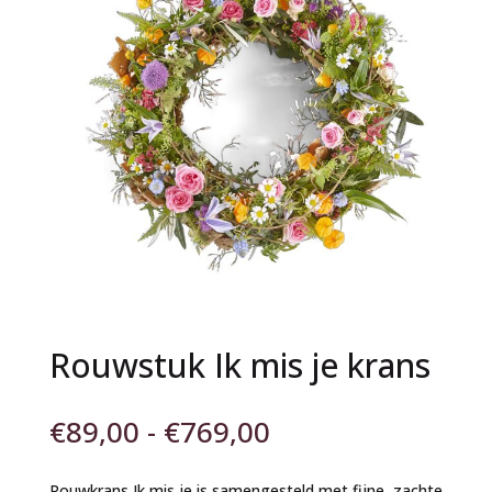
Rouwstuk Ik mis je krans
Prijsklasse:
€
89,00
-
€
769,00
€89,00
tot
Rouwkrans Ik mis je is samengesteld met fijne, zachte