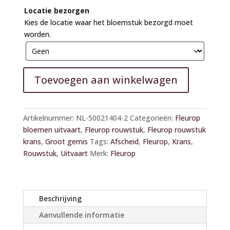
Locatie bezorgen
Kies de locatie waar het bloemstuk bezorgd moet
worden.
Toevoegen aan winkelwagen
A
l
Artikelnummer:
NL-50021404-2
Categorieën:
Fleurop
t
bloemen uitvaart
,
Fleurop rouwstuk
,
Fleurop rouwstuk
e
krans
,
Groot gemis
Tags:
Afscheid
,
Fleurop
,
Krans
,
r
Rouwstuk
,
Uitvaart
Merk:
Fleurop
n
a
t
i
Beschrijving
v
Aanvullende informatie
e
: