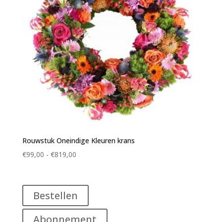
Rouwstuk Oneindige Kleuren krans
Prijsklasse:
€
99,00
-
€
819,00
€99,00
tot
€819,00
Bestellen
Abonnement