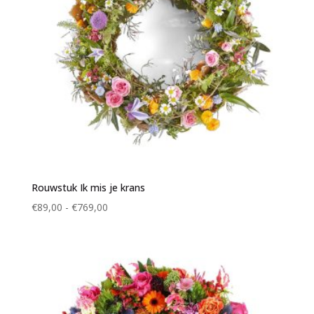
Rouwstuk Ik mis je krans
Prijsklasse:
€
89,00
-
€
769,00
€89,00
tot
€769,00