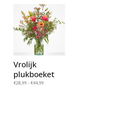
tot
tot
€47,99
€69,99
Vrolijk
plukboeket
Prijsklasse:
€
28,99
-
€
44,99
€28,99
tot
€44,99