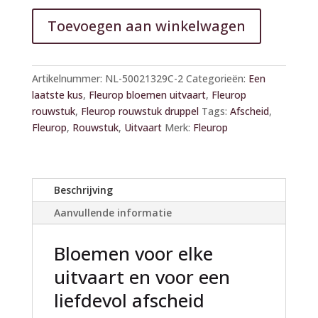
Toevoegen aan winkelwagen
A
l
Artikelnummer:
NL-50021329C-2
Categorieën:
Een
t
laatste kus
,
Fleurop bloemen uitvaart
,
Fleurop
e
rouwstuk
,
Fleurop rouwstuk druppel
Tags:
Afscheid
,
r
Fleurop
,
Rouwstuk
,
Uitvaart
Merk:
Fleurop
n
a
t
i
Beschrijving
v
Aanvullende informatie
e
:
Bloemen voor elke
uitvaart en voor een
liefdevol afscheid