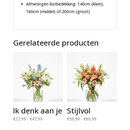
Afmetingen kistbedekking: 140cm (klein),
160cm (middel) of 200cm (groot).
Gerelateerde producten
Ik denk aan je
Stijlvol
Prijsklasse:
Prijsklasse:
€
27,99
-
€
47,99
€
39,99
-
€
69,99
€27,99
€39,99