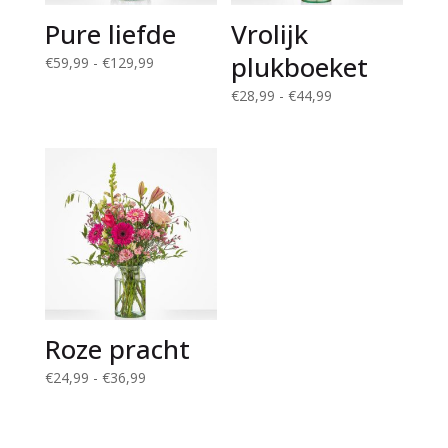
Pure liefde
Vrolijk
plukboeket
Prijsklasse:
€
59,99
-
€
129,99
€59,99
Prijsklasse:
€
28,99
-
€
44,99
tot
€28,99
€129,99
tot
€44,99
Roze pracht
Prijsklasse:
€
24,99
-
€
36,99
€24,99
tot
€36,99