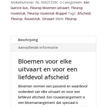
Artikelnummer:
NL-50021329C-2
Categorieën:
Een
t
laatste kus
,
Fleurop bloemen uitvaart
,
Fleurop
e
rouwstuk
,
Fleurop rouwstuk druppel
Tags:
Afscheid
,
r
Fleurop
,
Rouwstuk
,
Uitvaart
Merk:
Fleurop
n
a
t
i
Beschrijving
v
Aanvullende informatie
e
:
Bloemen voor elke
uitvaart en voor een
liefdevol afscheid
Bloemen vormen een passend en waardevol
onderdeel van elke uitvaart en voor een
liefdevol afscheid. Een rouwarrangement is
een bloemarrangement dat speciaal is