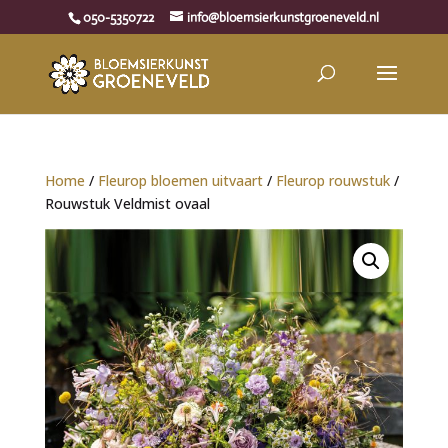
050-5350722
info@bloemsierkunstgroeneveld.nl
Home
/
Fleurop bloemen uitvaart
/
Fleurop rouwstuk
/
Rouwstuk Veldmist ovaal