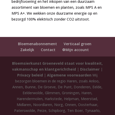
bedrijfsvoering en het inkopen van een duurzaam
assortiment van bloemen en planten, zoals MPS A en
MPS A+. We wekken onze duurzame energie op en
bezorgd 100% elektrisch zonder CO2 uitstoot.
Bloemenabonnement
Verticaal groen
Zakelijk
Contact
⚙️Mijn account
Bloemsierkunst Groeneveld staat voor kwaliteit,
vakmanschap en klantgerichtheid
|
Disclaimer
|
Privacy beleid
|
Algemene voorwaarden
Wij
bezorgen bloemen in de regio Haren, zoals Anloo,
Annen, Bunne, De Groeve, De Punt, Donderen, Eelde,
Eelderwolde, Glimmen, Groningen, Haren,
Harendermolen, Harkstede, Helpman, Meerstad,
Midlaren, Noordlaren, Norg, Onnen, Oosterhaar,
Paterswolde, Peize, Schipborg, Ten Boer, Tynaarlo,