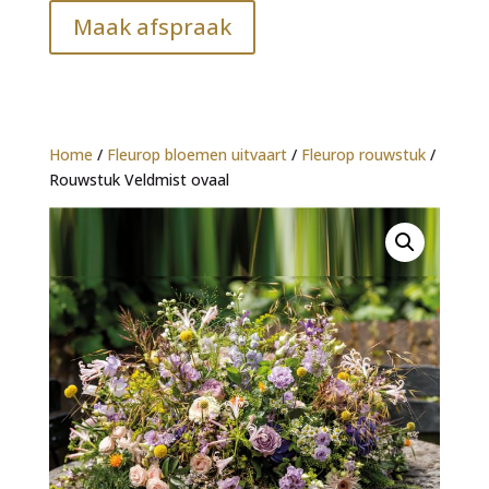
Maak afspraak
Home
/
Fleurop bloemen uitvaart
/
Fleurop rouwstuk
/
Rouwstuk Veldmist ovaal