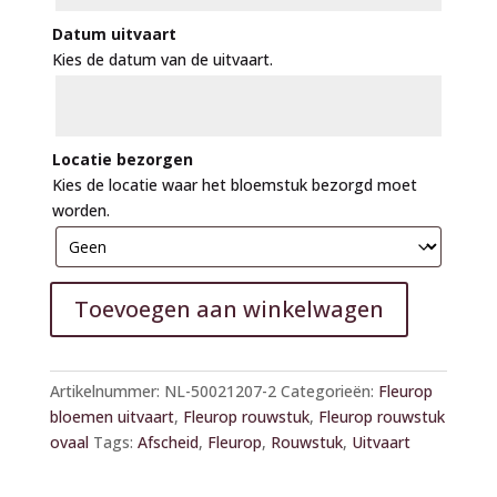
Datum uitvaart
Kies de datum van de uitvaart.
Locatie bezorgen
Kies de locatie waar het bloemstuk bezorgd moet
worden.
Toevoegen aan winkelwagen
A
l
Artikelnummer:
NL-50021207-2
Categorieën:
Fleurop
t
bloemen uitvaart
,
Fleurop rouwstuk
,
Fleurop rouwstuk
e
ovaal
Tags:
Afscheid
,
Fleurop
,
Rouwstuk
,
Uitvaart
r
n