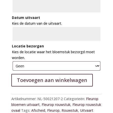
Datum uitvaart
Kies de datum van de uitvaart.
Locatie bezorgen
Kies de locatie waar het bloemstuk bezorgd moet
worden.
Toevoegen aan winkelwagen
A
l
Artikelnummer:
NL-50021207-2
Categorieën:
Fleurop
t
bloemen uitvaart
,
Fleurop rouwstuk
,
Fleurop rouwstuk
e
ovaal
Tags:
Afscheid
,
Fleurop
,
Rouwstuk
,
Uitvaart
r