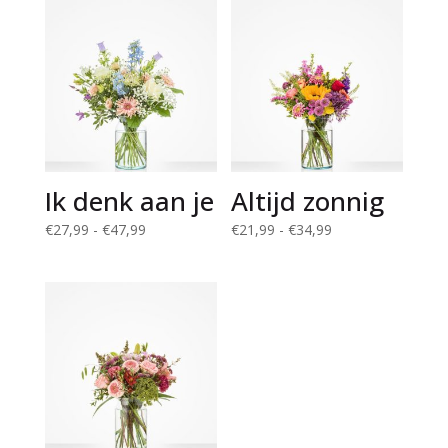
Ik denk aan je
Altijd zonnig
Prijsklasse:
Prijsklasse:
€
27,99
-
€
47,99
€
21,99
-
€
34,99
€27,99
€21,99
tot
tot
€47,99
€34,99