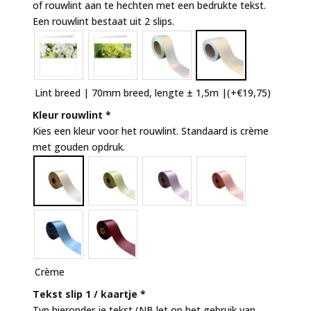
of rouwlint aan te hechten met een bedrukte tekst.
Een rouwlint bestaat uit 2 slips.
Lint breed | 70mm breed, lengte ± 1,5m |
(+
€
19,75
)
Kleur rouwlint
*
Kies een kleur voor het rouwlint. Standaard is crème
met gouden opdruk.
Crème
Tekst slip 1 / kaartje
*
Typ hieronder je tekst (NB let op het gebruik van