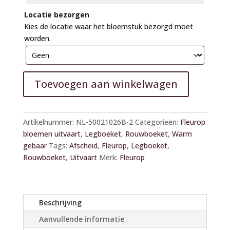
Locatie bezorgen
Kies de locatie waar het bloemstuk bezorgd moet
worden.
Toevoegen aan winkelwagen
A
l
Artikelnummer:
NL-50021026B-2
Categorieën:
Fleurop
t
bloemen uitvaart
,
Legboeket
,
Rouwboeket
,
Warm
e
gebaar
Tags:
Afscheid
,
Fleurop
,
Legboeket
,
r
Rouwboeket
,
Uitvaart
Merk:
Fleurop
n
a
t
i
Beschrijving
v
Aanvullende informatie
e