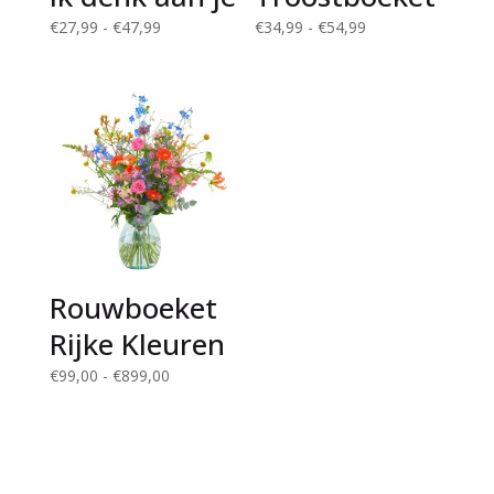
Prijsklasse:
Prijsklasse:
€
27,99
-
€
47,99
€
34,99
-
€
54,99
€27,99
€34,99
tot
tot
€47,99
€54,99
Rouwboeket
Rijke Kleuren
Prijsklasse:
€
99,00
-
€
899,00
€99,00
tot
€899,00