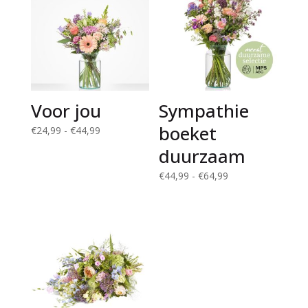
Voor jou
Sympathie
boeket
Prijsklasse:
€
24,99
-
€
44,99
€24,99
duurzaam
tot
Prijsklasse:
€
44,99
-
€
64,99
€44,99
€44,99
tot
€64,99