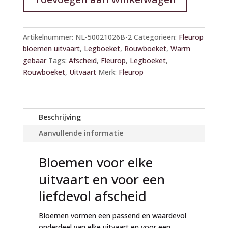
A
l
Artikelnummer:
NL-50021026B-2
Categorieën:
Fleurop
t
bloemen uitvaart
,
Legboeket
,
Rouwboeket
,
Warm
e
gebaar
Tags:
Afscheid
,
Fleurop
,
Legboeket
,
r
Rouwboeket
,
Uitvaart
Merk:
Fleurop
n
a
t
i
Beschrijving
v
Aanvullende informatie
e
:
Bloemen voor elke
uitvaart en voor een
liefdevol afscheid
Bloemen vormen een passend en waardevol
onderdeel van elke uitvaart en voor een