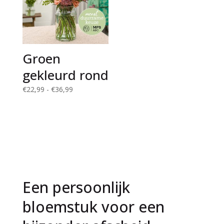
Groen
gekleurd rond
Prijsklasse:
€
22,99
-
€
36,99
€22,99
tot
€36,99
Een persoonlijk
bloemstuk voor een