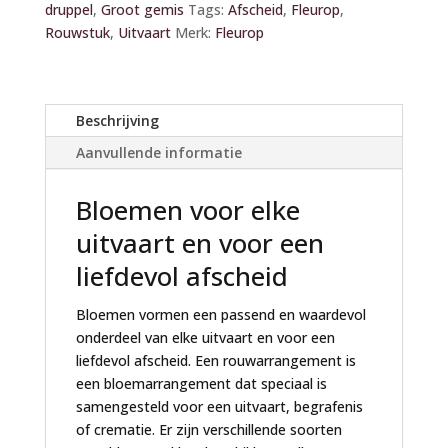
druppel
,
Groot gemis
Tags:
Afscheid
,
Fleurop
,
r
Rouwstuk
,
Uitvaart
Merk:
Fleurop
n
a
t
i
Beschrijving
v
Aanvullende informatie
e
:
Bloemen voor elke
uitvaart en voor een
liefdevol afscheid
Bloemen vormen een passend en waardevol
onderdeel van elke uitvaart en voor een
liefdevol afscheid. Een rouwarrangement is
een bloemarrangement dat speciaal is
samengesteld voor een uitvaart, begrafenis
of crematie. Er zijn verschillende soorten