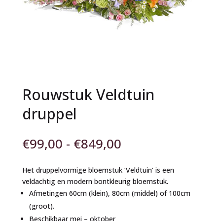
Rouwstuk Veldtuin
druppel
Prijsklasse:
€
99,00
-
€
849,00
€99,00
tot
Het druppelvormige bloemstuk ‘Veldtuin’ is een
€849,00
veldachtig en modern bontkleurig bloemstuk.
Afmetingen 60cm (klein), 80cm (middel) of 100cm
(groot).
Beschikbaar mei – oktober