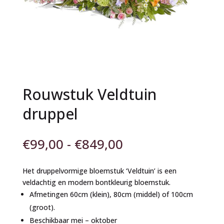
Rouwstuk Veldtuin
druppel
Prijsklasse:
€
99,00
-
€
849,00
€99,00
tot
Het druppelvormige bloemstuk ‘Veldtuin’ is een
€849,00
veldachtig en modern bontkleurig bloemstuk.
Afmetingen 60cm (klein), 80cm (middel) of 100cm
(groot).
Beschikbaar mei – oktober