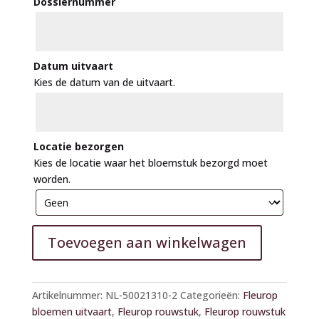
Dossiernummer
Datum uitvaart
Kies de datum van de uitvaart.
Locatie bezorgen
Kies de locatie waar het bloemstuk bezorgd moet
worden.
Toevoegen aan winkelwagen
A
l
Artikelnummer:
NL-50021310-2
Categorieën:
Fleurop
t
bloemen uitvaart
,
Fleurop rouwstuk
,
Fleurop rouwstuk
e