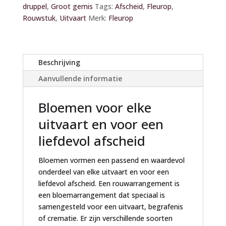
druppel
,
Groot gemis
Tags:
Afscheid
,
Fleurop
,
r
Rouwstuk
,
Uitvaart
Merk:
Fleurop
n
a
t
i
Beschrijving
v
Aanvullende informatie
e
:
Bloemen voor elke
uitvaart en voor een
liefdevol afscheid
Bloemen vormen een passend en waardevol
onderdeel van elke uitvaart en voor een
liefdevol afscheid. Een rouwarrangement is
een bloemarrangement dat speciaal is
samengesteld voor een uitvaart, begrafenis
of crematie. Er zijn verschillende soorten