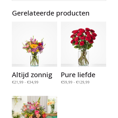
Gerelateerde producten
Altijd zonnig
Pure liefde
Prijsklasse:
Prijsklasse:
€
21,99
-
€
34,99
€
59,99
-
€
129,99
€21,99
€59,99
tot
tot
€34,99
€129,99