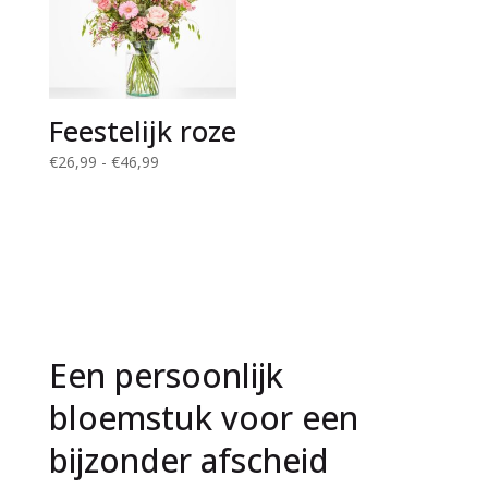
Feestelijk roze
Prijsklasse:
€
26,99
-
€
46,99
€26,99
tot
€46,99
Een persoonlijk
bloemstuk voor een
bijzonder afscheid