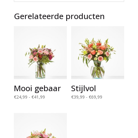
Gerelateerde producten
Mooi gebaar
Stijlvol
Prijsklasse:
Prijsklasse:
€
24,99
-
€
41,99
€
39,99
-
€
69,99
€24,99
€39,99
tot
tot
€41,99
€69,99