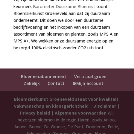
keurmerk
Barometer Duurzame Bloemist
toont
Bloemsierkunst Groeneveld aan dat zij duurzaam
onderneemt. Dit doen we door een duurzame
bedrijfsvoering en het inkopen van een duurzaam
assortiment van bloemen en planten, zoals MPS A en
MPS A+. We wekken onze duurzame energie op en
bezorgd 100% elektrisch zonder CO2 uitstoot.
Bloemenabonnement
Verticaal groen
Zakelijk
Contact
⚙️Mijn account
Bloemsierkunst Groeneveld staat voor kwaliteit,
vakmanschap en klantgerichtheid
|
Disclaimer
|
Privacy beleid
|
Algemene voorwaarden
Wij
bezorgen bloemen in de regio Haren, zoals Anloo,
Annen, Bunne, De Groeve, De Punt, Donderen, Eelde,
Eelderwolde, Glimmen, Groningen, Haren,