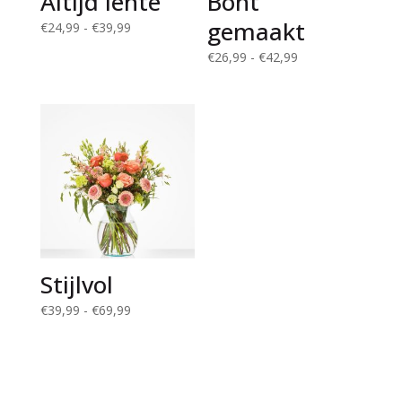
Altijd lente
Bont
gemaakt
Prijsklasse:
€
24,99
-
€
39,99
€24,99
Prijsklasse:
€
26,99
-
€
42,99
tot
€26,99
€39,99
tot
€42,99
Stijlvol
Prijsklasse:
€
39,99
-
€
69,99
€39,99
tot
€69,99