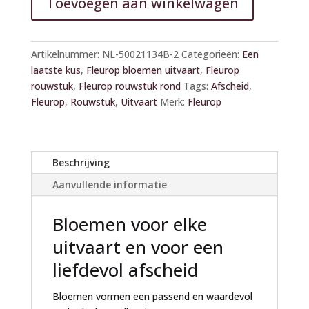
Toevoegen aan winkelwagen
A
l
Artikelnummer:
NL-50021134B-2
Categorieën:
Een
t
laatste kus
,
Fleurop bloemen uitvaart
,
Fleurop
e
rouwstuk
,
Fleurop rouwstuk rond
Tags:
Afscheid
,
r
Fleurop
,
Rouwstuk
,
Uitvaart
Merk:
Fleurop
n
a
t
i
Beschrijving
v
Aanvullende informatie
e
:
Bloemen voor elke
uitvaart en voor een
liefdevol afscheid
Bloemen vormen een passend en waardevol