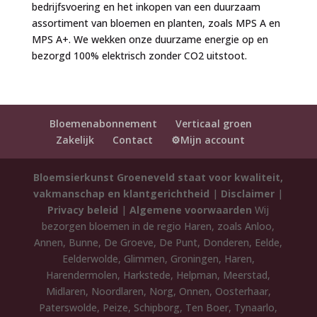
bedrijfsvoering en het inkopen van een duurzaam
assortiment van bloemen en planten, zoals MPS A en
MPS A+. We wekken onze duurzame energie op en
bezorgd 100% elektrisch zonder CO2 uitstoot.
Bloemenabonnement
Verticaal groen
Zakelijk
Contact
⚙️Mijn account
Bloemsierkunst Groeneveld staat voor kwaliteit,
vakmanschap en klantgerichtheid
|
Disclaimer
|
Privacy beleid
|
Algemene voorwaarden
Wij
bezorgen bloemen in de regio Haren, zoals Anloo,
Annen, Bunne, De Groeve, De Punt, Donderen, Eelde,
Eelderwolde, Glimmen, Groningen, Haren,
Harendermolen, Harkstede, Helpman, Meerstad,
Midlaren, Noordlaren, Norg, Onnen, Oosterhaar,
Paterswolde, Peize, Schipborg, Ten Boer, Tynaarlo,