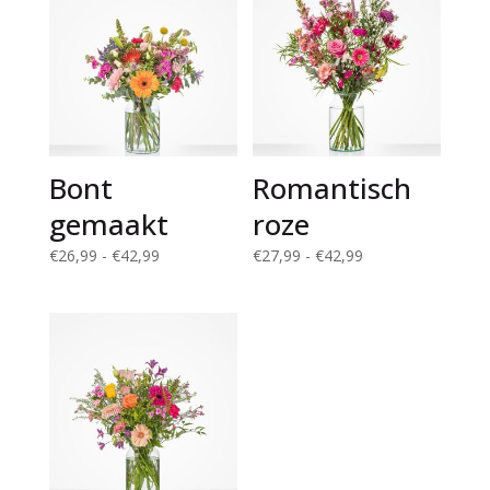
Bont
Romantisch
gemaakt
roze
Prijsklasse:
Prijsklasse:
€
26,99
-
€
42,99
€
27,99
-
€
42,99
€26,99
€27,99
tot
tot
€42,99
€42,99