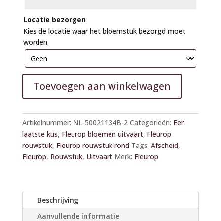
Locatie bezorgen
Kies de locatie waar het bloemstuk bezorgd moet
worden.
Toevoegen aan winkelwagen
A
l
Artikelnummer:
NL-50021134B-2
Categorieën:
Een
t
laatste kus
,
Fleurop bloemen uitvaart
,
Fleurop
e
rouwstuk
,
Fleurop rouwstuk rond
Tags:
Afscheid
,
r
Fleurop
,
Rouwstuk
,
Uitvaart
Merk:
Fleurop
n
a
t
i
Beschrijving
v
Aanvullende informatie
e