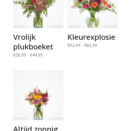
Vrolijk
Kleurexplosie
plukboeket
Prijsklasse:
€
52,99
-
€
82,99
€52,99
Prijsklasse:
€
28,99
-
€
44,99
tot
€28,99
€82,99
tot
€44,99
Altijd zonnig