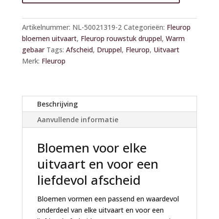
A
l
Artikelnummer:
NL-50021319-2
Categorieën:
Fleurop
t
bloemen uitvaart
,
Fleurop rouwstuk druppel
,
Warm
e
gebaar
Tags:
Afscheid
,
Druppel
,
Fleurop
,
Uitvaart
r
Merk:
Fleurop
n
a
t
i
Beschrijving
v
Aanvullende informatie
e
:
Bloemen voor elke
uitvaart en voor een
liefdevol afscheid
Bloemen vormen een passend en waardevol
onderdeel van elke uitvaart en voor een