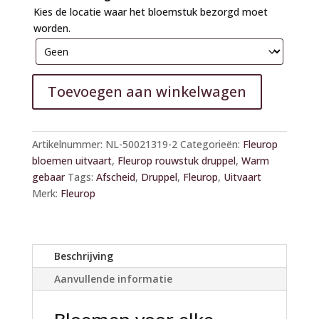
Kies de locatie waar het bloemstuk bezorgd moet
worden.
Toevoegen aan winkelwagen
A
l
Artikelnummer:
NL-50021319-2
Categorieën:
Fleurop
t
bloemen uitvaart
,
Fleurop rouwstuk druppel
,
Warm
e
gebaar
Tags:
Afscheid
,
Druppel
,
Fleurop
,
Uitvaart
r
Merk:
Fleurop
n
a
t
i
Beschrijving
v
Aanvullende informatie
e
: