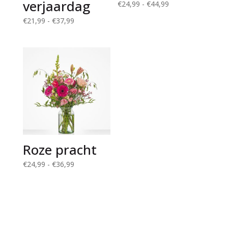
verjaardag
Prijsklasse:
€
24,99
-
€
44,99
€24,99
Prijsklasse:
€
21,99
-
€
37,99
tot
€21,99
€44,99
tot
€37,99
Roze pracht
Prijsklasse:
€
24,99
-
€
36,99
€24,99
tot
€36,99