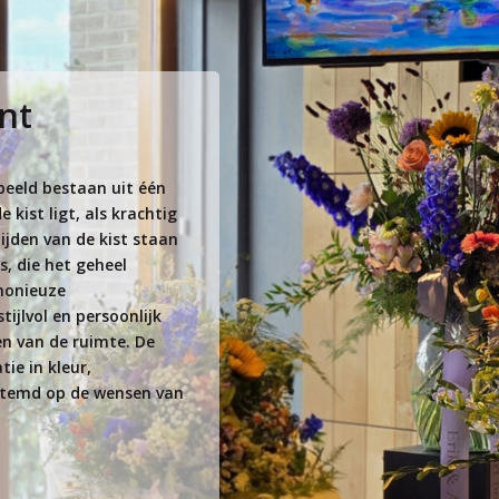
nt
eeld bestaan uit één
kist ligt, als krachtig
ijden van de kist staan
, die het geheel
monieuze
ijlvol en persoonlijk
en van de ruimte. De
ie in kleur,
stemd op de wensen van