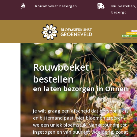


Rouwboeket bezorgen
Nu bestellen
bezorgd
Rouwboeket
bestellen
en laten bezorgen in Onnen
Je wilt graag een afscheid dat persoonlijk is
en bij iemand past. Met bloemen creëren
we een uniek bloemstuk. Van uitbundig tot
ingetogen en van puur tot weelderig, zodat