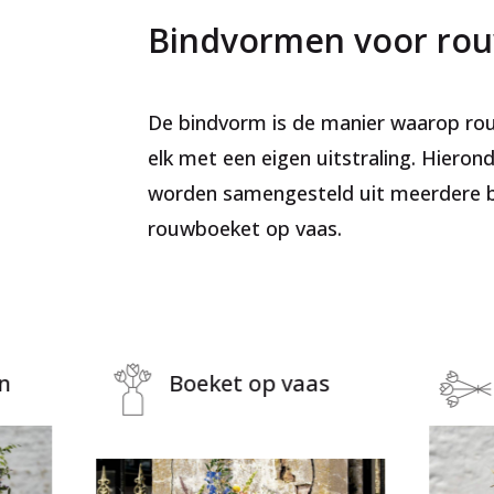
Bindvormen voor ro
De bindvorm is de manier waarop rou
elk met een eigen uitstraling. Hiero
worden samengesteld uit meerdere b
rouwboeket op vaas.
n
Boeket op vaas