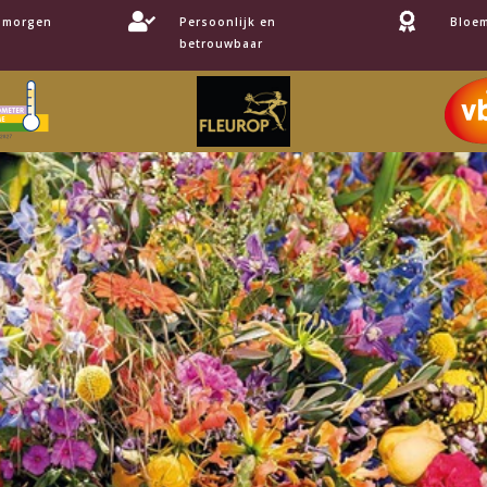


, morgen
Persoonlijk en
Bloem
betrouwbaar