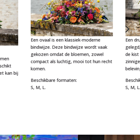
5
Een ovaal is een klassiek-moderne
Een dru
bindwijze. Deze bindwijze wordt vaak
gelegd
gekozen omdat de bloemen, zowel
de kist
oemen
compact als luchtig, mooi tot hun recht
zinnig
schikt
komen.
belevin
t kan bij
Beschikbare formaten:
Beschi
S, M, L.
S, M, L