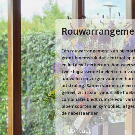
Rouwarrangeme
Een rouwarrangement kan bijvoorb
groot bloemstuk dat centraal op de 
en liefdevol eerbetoon. Aan weersz
twee bijpassende boeketten in vaas
aanvullen en zorgen voor een har
uitstraling. Samen vormen ze een st
geheel, zichtbaar vanuit alle hoek
combinatie biedt ruimte voor variat
bloemsoorten en symboliek, afge
de nabestaanden.
Contact