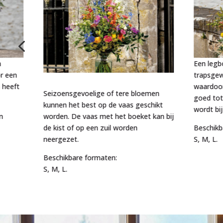
4
n
Een legb
r een
trapsgew
 heeft
waardoor
Seizoensgevoelige of tere bloemen
goed tot
kunnen het best op de vaas geschikt
wordt bij
n
worden. De vaas met het boeket kan bij
de kist of op een zuil worden
Beschikb
neergezet.
S, M, L.
Beschikbare formaten:
S, M, L.