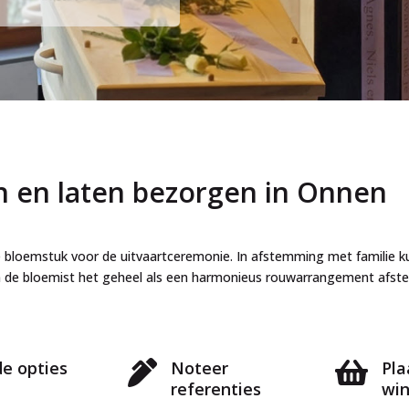
n en laten bezorgen in Onnen
te bloemstuk voor de uitvaartceremonie. In afstemming met famili
n de bloemist het geheel als een harmonieus rouwarrangement afs
de opties
Noteer
Pla


referenties
wi