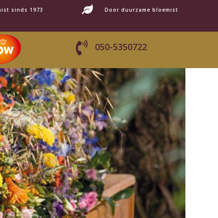

ist sinds 1973
Door duurzame bloemist

050-5350722