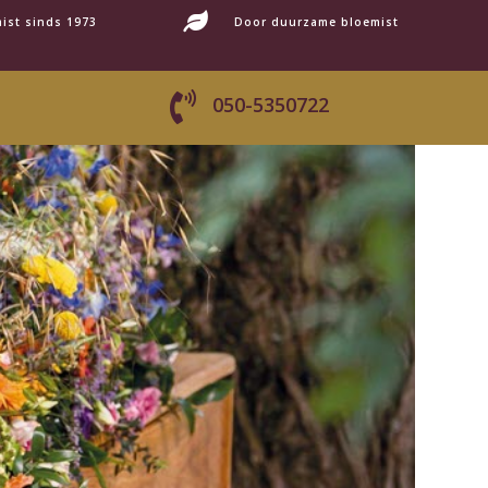

ist sinds 1973
Door duurzame bloemist

050-5350722