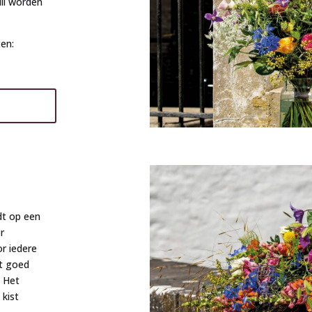
uil worden
en:
dt op een
r
r iedere
t goed
. Het
 kist