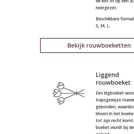
de kist of op een z
neergezet.
Beschikbare format
S, M, L.
Bekijk rouwboeketten
Liggend
rouwboeket
Een legboeket wor
trapsgewijze manie
gebonden, waardoo
bloem in het boeke
tot zijn recht komt
boeket wordt bij de