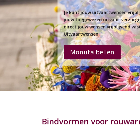
Je kunt jouw uitvaartwensen vrijb
jouw toegewezen uitvaartverzorger
direct jouw wensen vrijblijvend va
Uitvaartwensen.
Monuta bellen
Bindvormen voor rouwa