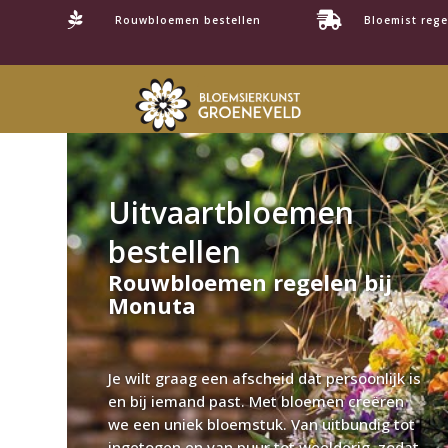


Rouwbloemen bestellen
Bloemist rege
Uitvaartbloemen
bestellen
Rouwbloemen regelen bij
Monuta
Je wilt graag een afscheid dat persoonlijk is
en bij iemand past. Met bloemen creëren
we een uniek bloemstuk. Van uitbundig tot
ingetogen en van puur tot weelderig, zodat