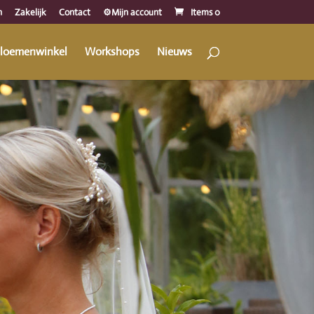
n
Zakelijk
Contact
⚙️Mijn account
Items 0
loemenwinkel
Workshops
Nieuws