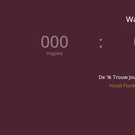
Wa
000
:
Dag(en)
De 'Ik Trouw Jou
Hotel Flon