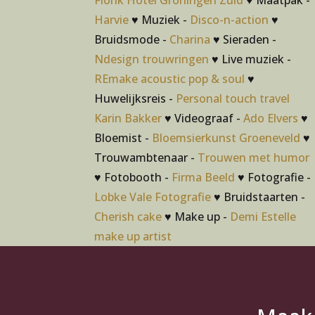
Flonk Hotel Groningen Zuid
♥ Maatpak -
Harvie
♥ Muziek -
Disco-n-action
♥
Bruidsmode -
Charina
♥ Sieraden -
Ndesign trouwringen
♥ Live muziek -
REmake acoustic pop & soul
♥
Huwelijksreis -
Personal touch travel
Karin Bakker
♥ Videograaf -
Ado Elvers
♥
Bloemist -
Bloemsierkunst Groeneveld
♥
Trouwambtenaar -
Trouwen met humor
♥ Fotobooth -
Firma Beeld
♥ Fotografie -
Lobke Vale Fotografie
♥ Bruidstaarten -
Cherish cake
♥ Make up -
Demi Estelle
make up artist