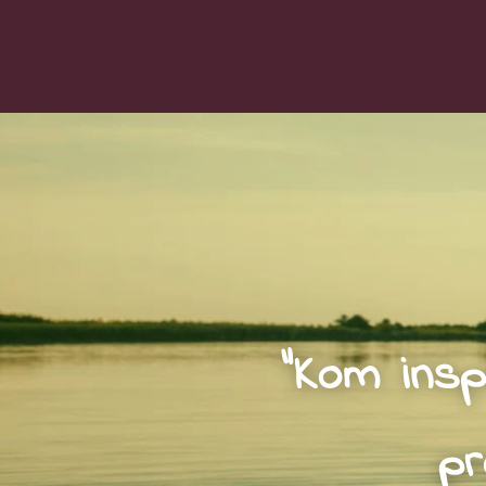
"Kom insp
pr