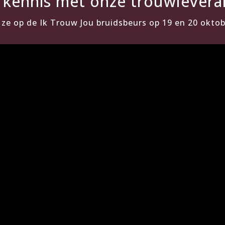
kennis met onze trouwlevera
t ze op de Ik Trouw Jou bruidsbeurs op 19 en 20 okto