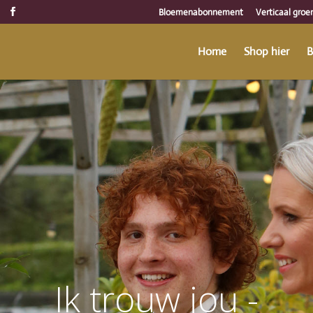
Bloemenabonnement
Verticaal groe
Home
Shop hier
B
Ik trouw jou -