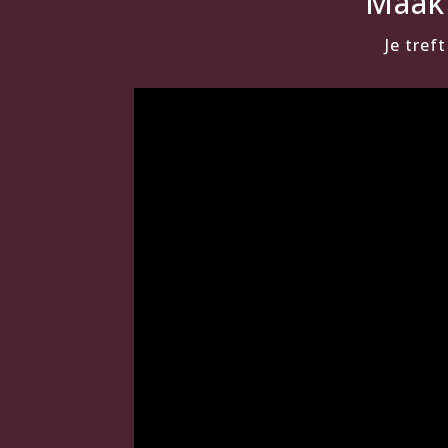
Maak 
Je tref