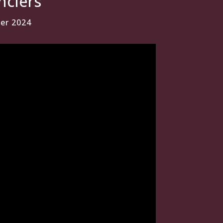
nciers
ber 2024