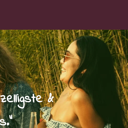
elligste &
s."