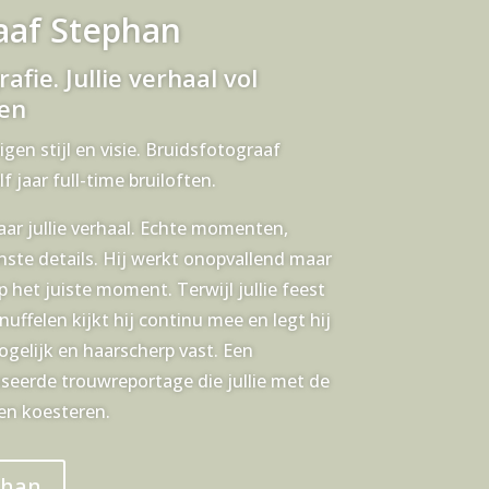
aaf Stephan
afie. Jullie verhaal vol
en
n stijl en visie. Bruidsfotograaf
f jaar full-time bruiloften.
naar jullie verhaal. Echte momenten,
nste details. Hij werkt onopvallend maar
 het juiste moment. Terwijl jullie feest
knuffelen kijkt hij continu mee en legt hij
elijk en haarscherp vast. Een
eerde trouwreportage die jullie met de
len koesteren.
phan