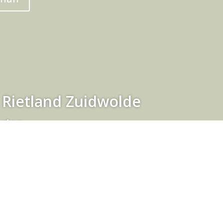
 Rietland Zuidwolde
 dag
ing van de ceremonie, de inrichting, het
aal maatwerk. Je kunt daar eindeloos te
in een formele of informele setting.
eeltje op het veld. Of vier het feest in het
lijk om te trouwen in het land van
uimte voor bruidspaar, getuigen en de