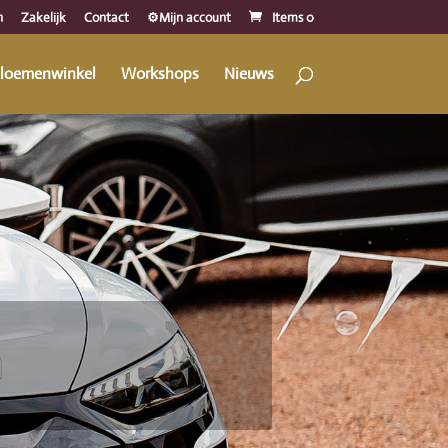
n
Zakelijk
Contact
⚙️Mijn account
Items 0
loemenwinkel
Workshops
Nieuws
a