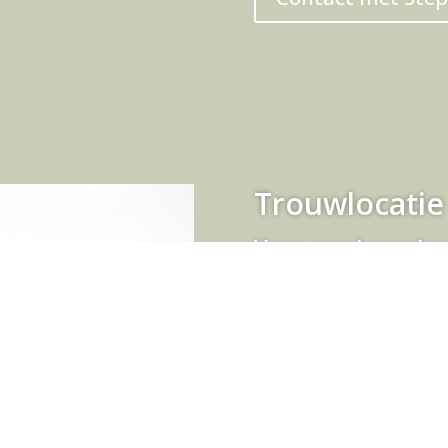
Trouwlocatie
Voor een hemelse
Bij Rietland is de uitvoer
verloop van de dag, allem
variëren. Binnen trouwen 
Buiten trouwen bij het pri
Voorhuis, dan is het moge
Natuurmonumenten, met r