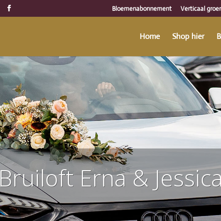
Bloemenabonnement
Verticaal groe
Home
Shop hier
B
Bruiloft Erna & Jessic