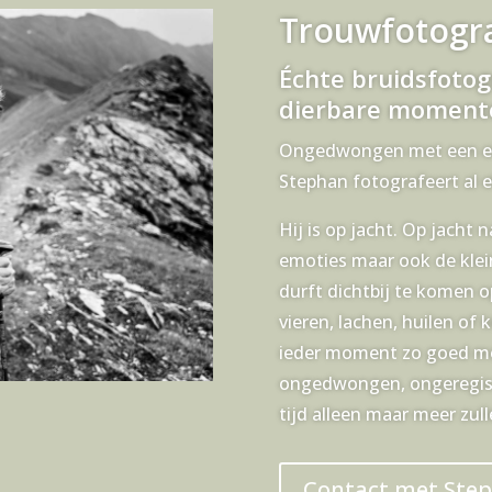
Trouwfotogr
Échte bruidsfotogr
dierbare moment
Ongedwongen met een eige
Stephan fotografeert al el
Hij is op jacht. Op jacht 
emoties maar ook de klei
durft dichtbij te komen op
vieren, lachen, huilen of 
ieder moment zo goed mog
ongedwongen, ongeregiss
tijd alleen maar meer zul
Contact met Ste