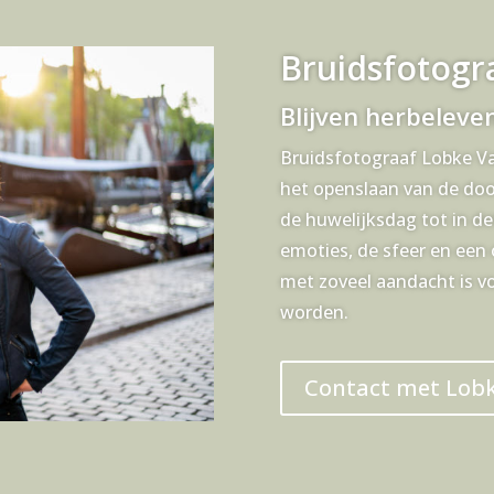
Bruidsfotogr
Blijven herbeleve
Bruidsfotograaf Lobke Vale
het openslaan van de do
de huwelijksdag tot in d
emoties, de sfeer en een
met zoveel aandacht is v
worden.
Contact met Lob