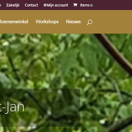
n
Zakelijk
Contact
⚙️Mijn account
Items 0
loemenwinkel
Workshops
Nieuws
-Jan