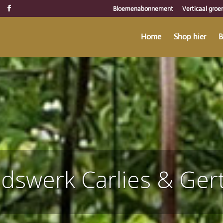
Bloemenabonnement
Verticaal groe
Home
Shop hier
B
idswerk Carlies & Gert