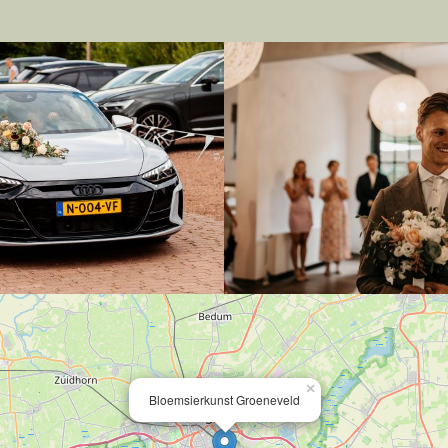
×
Bloemsierkunst Groeneveld