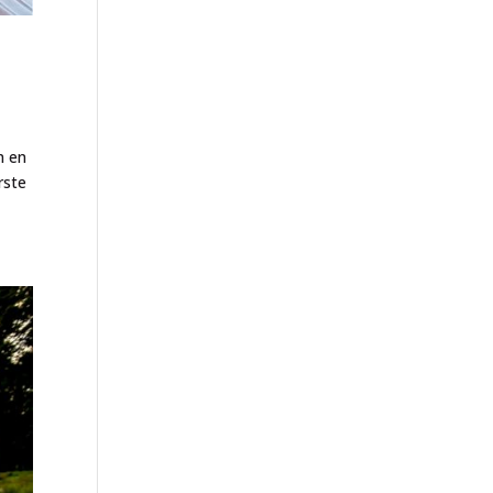
n en
rste