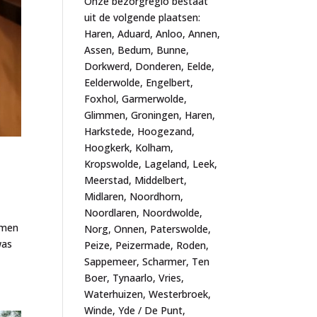
Onze bezorgregio bestaat
uit de volgende plaatsen:
Haren, Aduard, Anloo, Annen,
Assen, Bedum, Bunne,
Dorkwerd, Donderen, Eelde,
Eelderwolde, Engelbert,
Foxhol, Garmerwolde,
Glimmen, Groningen, Haren,
Harkstede, Hoogezand,
Hoogkerk, Kolham,
Kropswolde, Lageland, Leek,
Meerstad, Middelbert,
Midlaren, Noordhorn,
Noordlaren, Noordwolde,
oemen
Norg, Onnen, Paterswolde,
was
Peize, Peizermade, Roden,
Sappemeer, Scharmer, Ten
Boer, Tynaarlo, Vries,
Waterhuizen, Westerbroek,
Winde, Yde / De Punt,