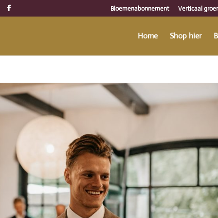
Bloemenabonnement
Verticaal groe
Home
Shop hier
B