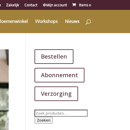
n
Zakelijk
Contact
⚙️Mijn account
Items 0
loemenwinkel
Workshops
Nieuws
Bestellen
Abonnement
Verzorging
Zoeken
naar:
Zoeken