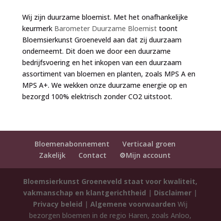
Wij zijn duurzame bloemist. Met het onafhankelijke
keurmerk
Barometer Duurzame Bloemist
toont
Bloemsierkunst Groeneveld aan dat zij duurzaam
onderneemt. Dit doen we door een duurzame
bedrijfsvoering en het inkopen van een duurzaam
assortiment van bloemen en planten, zoals MPS A en
MPS A+. We wekken onze duurzame energie op en
bezorgd 100% elektrisch zonder CO2 uitstoot.
Bloemenabonnement
Verticaal groen
Zakelijk
Contact
⚙️Mijn account
Bloemsierkunst Groeneveld staat voor kwaliteit,
vakmanschap en klantgerichtheid
|
Disclaimer
|
Privacy beleid
|
Algemene voorwaarden
Wij
bezorgen bloemen in de regio Haren, zoals Anloo,