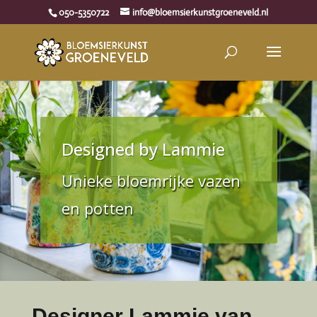
050-5350722
info@bloemsierkunstgroeneveld.nl
Designed by Lammie
Unieke bloemrijke vazen
en potten
Designer Lammie van