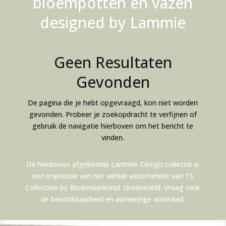
bloempotten en vazen
designed by Lammie
Geen Resultaten
Gevonden
De pagina die je hebt opgevraagd, kon niet worden
gevonden. Probeer je zoekopdracht te verfijnen of
gebruik de navigatie hierboven om het bericht te
vinden.
De hierboven afgebeelde Lammie Design collectie is
een impressie van het winkel-assortiment van TS
Collection bij Bloemsierkunst Groeneveld. Vraag naar
de beschikbaarheid en aanwezige voorraad.