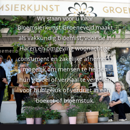
Wij staan voor u klaar
Bloemsierkunst Groeneveld maakt
als vakkundig bloemist, voor de in
Haren en omgeving woonachtige
consument en zakelijke afnemers,
mogelijk om mensen te helpen
hun gevoel of verhaal te vertellen
voor hun geluk of verdriet in een
boeket of bloemstuk.