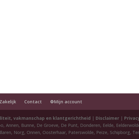
Zakelijk
Contact
⚙️Mijn account
liteit, vakmanschap en klantgerichtheid
|
Disclaimer
|
Privac
oo, Annen, Bunne, De Groeve, De Punt, Donderen, Eelde, Eelderwol
laren, Norg, Onnen, Oosterhaar, Paterswolde, Peize, Schipborg, Ten