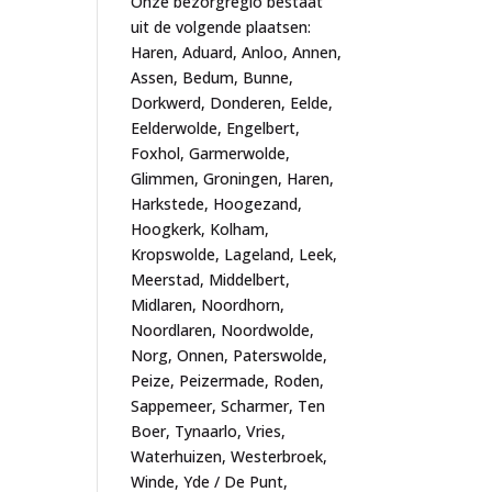
Onze bezorgregio bestaat
uit de volgende plaatsen:
Haren, Aduard, Anloo, Annen,
Assen, Bedum, Bunne,
Dorkwerd, Donderen, Eelde,
Eelderwolde, Engelbert,
Foxhol, Garmerwolde,
Glimmen, Groningen, Haren,
Harkstede, Hoogezand,
Hoogkerk, Kolham,
Kropswolde, Lageland, Leek,
Meerstad, Middelbert,
Midlaren, Noordhorn,
Noordlaren, Noordwolde,
Norg, Onnen, Paterswolde,
Peize, Peizermade, Roden,
Sappemeer, Scharmer, Ten
Boer, Tynaarlo, Vries,
Waterhuizen, Westerbroek,
Winde, Yde / De Punt,