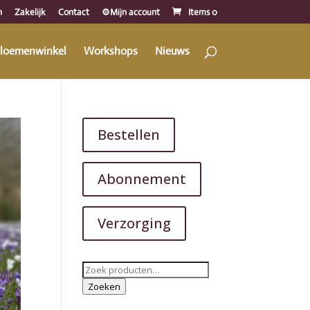
n
Zakelijk
Contact
⚙️Mijn account
Items 0
loemenwinkel
Workshops
Nieuws
Bestellen
Abonnement
Verzorging
Zoeken
naar:
Zoeken