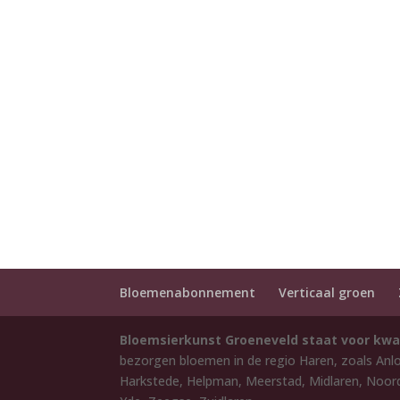
Bloemenabonnement
Verticaal groen
Bloemsierkunst Groeneveld staat voor kwa
bezorgen bloemen in de regio Haren, zoals Anl
Harkstede, Helpman, Meerstad, Midlaren, Noord