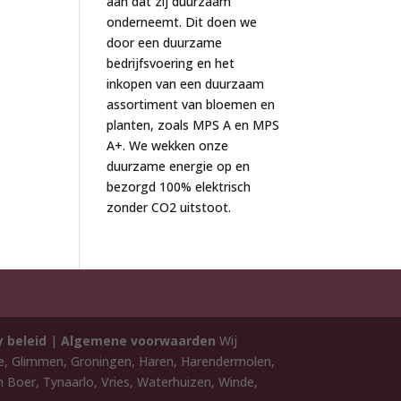
aan dat zij duurzaam
onderneemt. Dit doen we
door een duurzame
bedrijfsvoering en het
inkopen van een duurzaam
assortiment van bloemen en
planten, zoals MPS A en MPS
A+. We wekken onze
duurzame energie op en
bezorgd 100% elektrisch
zonder CO2 uitstoot.
y beleid
|
Algemene voorwaarden
Wij
de, Glimmen, Groningen, Haren, Harendermolen,
 Boer, Tynaarlo, Vries, Waterhuizen, Winde,