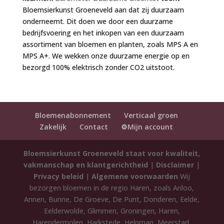
Bloemsierkunst Groeneveld aan dat zij duurzaam
onderneemt. Dit doen we door een duurzame
bedrijfsvoering en het inkopen van een duurzaam
assortiment van bloemen en planten, zoals MPS A en
MPS A+. We wekken onze duurzame energie op en
bezorgd 100% elektrisch zonder CO2 uitstoot.
Bloemenabonnement
Verticaal groen
Zakelijk
Contact
⚙️Mijn account
Bloemsierkunst Groeneveld staat voor kwaliteit,
vakmanschap en klantgerichtheid
|
Disclaimer
|
Privacy beleid
|
Algemene voorwaarden
Wij
bezorgen bloemen in de regio Haren, zoals Anloo,
Annen, Bunne, De Groeve, De Punt, Donderen, Eelde,
Eelderwolde, Glimmen, Groningen, Haren,
Harendermolen, Harkstede, Helpman, Meerstad,