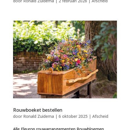
door
Ronald Zuidema
|
2 februari 2026
|
Afscheid
Rouwboeket bestellen
door
Ronald Zuidema
|
6 oktober 2025
|
Afscheid
Alle Fleurop rouwarrangementen Rouwbloemen