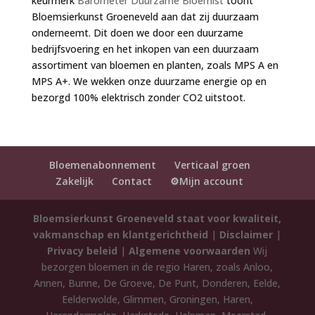
keurmerk
Barometer Duurzame Bloemist
toont
Bloemsierkunst Groeneveld aan dat zij duurzaam
onderneemt. Dit doen we door een duurzame
bedrijfsvoering en het inkopen van een duurzaam
assortiment van bloemen en planten, zoals MPS A en
MPS A+. We wekken onze duurzame energie op en
bezorgd 100% elektrisch zonder CO2 uitstoot.
Bloemenabonnement
Verticaal groen
Zakelijk
Contact
⚙️Mijn account
Bloemsierkunst Groeneveld staat voor kwaliteit,
vakmanschap en klantgerichtheid
|
Disclaimer
|
Privacy beleid
|
Algemene voorwaarden
Wij
bezorgen bloemen in de regio Haren, zoals Anloo,
Annen, Bunne, De Groeve, De Punt, Donderen, Eelde,
Eelderwolde, Glimmen, Groningen, Haren,