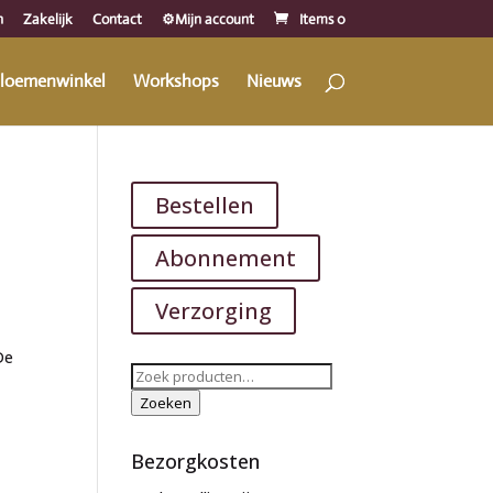
n
Zakelijk
Contact
⚙️Mijn account
Items 0
loemenwinkel
Workshops
Nieuws
Bestellen
Abonnement
Verzorging
De
Zoeken
naar:
Zoeken
Bezorgkosten