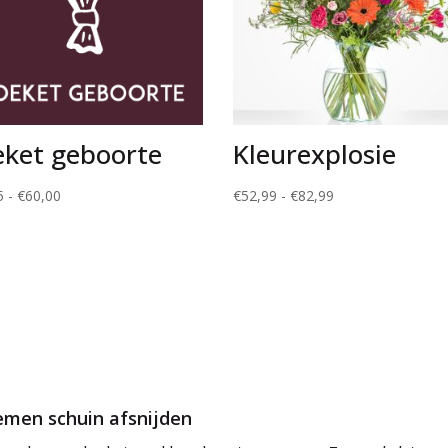
eket geboorte
Kleurexplosie
Prijsklasse:
Prijsklasse:
5
-
€
60,00
€
52,99
-
€
82,99
€24,95
€52,99
tot
tot
€60,00
€82,99
emen schuin afsnijden