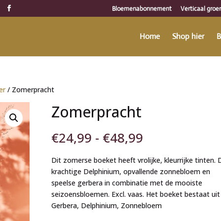
Bloemenabonnement
Verticaal groe
Home
Shop hier
B
er
/ Zomerpracht
Zomerpracht
Prijsklasse:
€
24,99
-
€
48,99
€24,99
tot
Dit zomerse boeket heeft vrolijke, kleurrijke tinten. 
€48,99
krachtige Delphinium, opvallende zonnebloem en
speelse gerbera in combinatie met de mooiste
seizoensbloemen. Excl. vaas. Het boeket bestaat uit
Gerbera, Delphinium, Zonnebloem