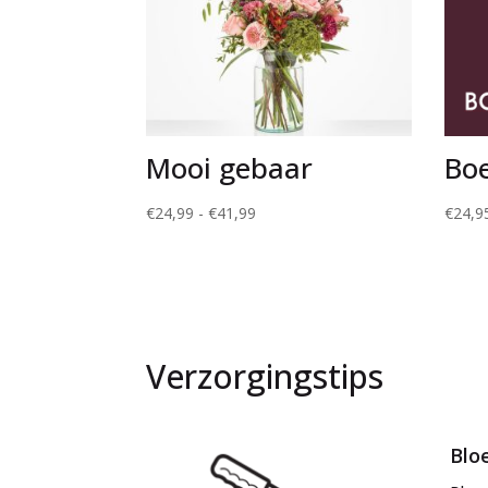
Mooi gebaar
Bo
Prijsklasse:
€
24,99
-
€
41,99
€
24,9
€24,99
tot
€41,99
Verzorgingstips
Blo