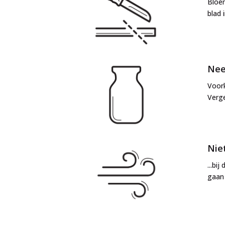
Bloe
blad 
Nee
Voork
Verge
Niet
...bi
gaan 