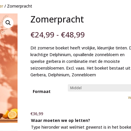
er
/ Zomerpracht
Zomerpracht
Prijsklasse:
€
24,99
-
€
48,99
€24,99
tot
Dit zomerse boeket heeft vrolijke, kleurrijke tinten. 
€48,99
krachtige Delphinium, opvallende zonnebloem en
speelse gerbera in combinatie met de mooiste
seizoensbloemen. Excl. vaas. Het boeket bestaat uit
Gerbera, Delphinium, Zonnebloem
Formaat
W
€
36,99
Waar moeten we op letten?
Type hieronder wat wel/niet gewenst is in het boeke