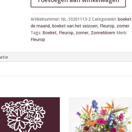
A
l
Artikelnummer:
NL-10201113-2
Categorieën:
boeket
t
de maand
,
boeket van het seizoen
,
Fleurop
,
zomer
e
Tags:
Boeket
,
Fleurop
,
zomer
,
Zonnebloem
Merk:
r
Fleurop
n
a
atie
t
i
v
e
: