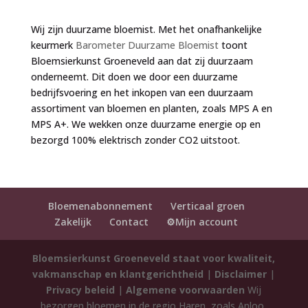
Wij zijn duurzame bloemist. Met het onafhankelijke
keurmerk
Barometer Duurzame Bloemist
toont
Bloemsierkunst Groeneveld aan dat zij duurzaam
onderneemt. Dit doen we door een duurzame
bedrijfsvoering en het inkopen van een duurzaam
assortiment van bloemen en planten, zoals MPS A en
MPS A+. We wekken onze duurzame energie op en
bezorgd 100% elektrisch zonder CO2 uitstoot.
Bloemenabonnement
Verticaal groen
Zakelijk
Contact
⚙️Mijn account
Bloemsierkunst Groeneveld staat voor kwaliteit,
vakmanschap en klantgerichtheid
|
Disclaimer
|
Privacy beleid
|
Algemene voorwaarden
Wij
bezorgen bloemen in de regio Haren, zoals Anloo,