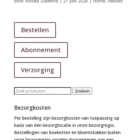
door
Ronald Zuidema
|
21 juni 2026
|
Home
,
Nieuws
Bestellen
Abonnement
Verzorging
Zoeken
Zoeken
naar:
Bezorgkosten
Per bestelling zijn bezorgkosten van toepassing op
basis van één bezorglocatie in onze bezorgregio.
Bestellingen van boeketten en bloemstukken buiten
onze bezorgregio worden doorgegeven aan een