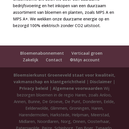
bedrijfsvoering en het inkopen van een duurzaam
assortiment van bloemen en planten, zoals MPS A en
MPS A+. We wekken onze duurzame energie op en
bezorgd 100% elektrisch zonder CO2 uitstoot.
Bloemenabonnement
Verticaal groen
Zakelijk
Contact
⚙️Mijn account
Bloemsierkunst Groeneveld staat voor kwaliteit,
vakmanschap en klantgerichtheid
|
Disclaimer
|
Privacy beleid
|
Algemene voorwaarden
Wij
bezorgen bloemen in de regio Haren, zoals Anloo,
Annen, Bunne, De Groeve, De Punt, Donderen, Eelde,
Eelderwolde, Glimmen, Groningen, Haren,
Harendermolen, Harkstede, Helpman, Meerstad,
Midlaren, Noordlaren, Norg, Onnen, Oosterhaar,
Paterswolde, Peize, Schipborg, Ten Boer, Tynaarlo,