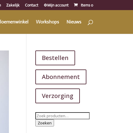
n
Zakelijk
Contact
⚙️Mijn account
Items 0
loemenwinkel
Workshops
Nieuws
Bestellen
Abonnement
Verzorging
Zoeken
naar:
Zoeken