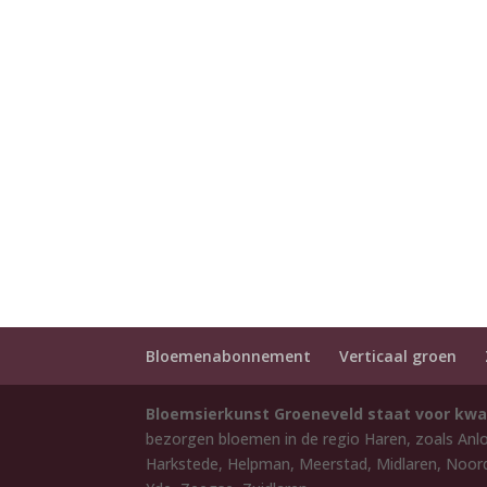
Bloemenabonnement
Verticaal groen
Bloemsierkunst Groeneveld staat voor kwa
bezorgen bloemen in de regio Haren, zoals Anl
Harkstede, Helpman, Meerstad, Midlaren, Noord