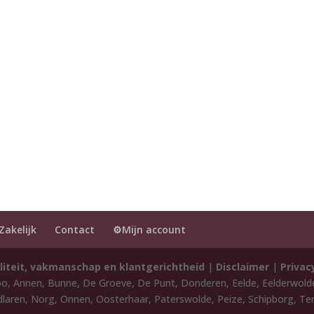
Zakelijk
Contact
⚙️Mijn account
liteit, vakmanschap en klantgerichtheid
|
Disclaimer
|
Privac
oo, Annen, Bunne, De Groeve, De Punt, Donderen, Eelde, Eelderwol
laren, Norg, Onnen, Oosterhaar, Paterswolde, Peize, Schipborg, Ten