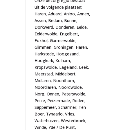
Onze bezorgregio bestaat
uit de volgende plaatsen:
Haren, Aduard, Anloo, Annen,
Assen, Bedum, Bunne,
Dorkwerd, Donderen, Eelde,
Eelderwolde, Engelbert,
Foxhol, Garmerwolde,
Glimmen, Groningen, Haren,
Harkstede, Hoogezand,
Hoogkerk, Kolham,
Kropswolde, Lageland, Leek,
Meerstad, Middelbert,
Midlaren, Noordhorn,
Noordlaren, Noordwolde,
Norg, Onnen, Paterswolde,
Peize, Peizermade, Roden,
Sappemeer, Scharmer, Ten
Boer, Tynaarlo, Vries,
Waterhuizen, Westerbroek,
Winde, Yde / De Punt,