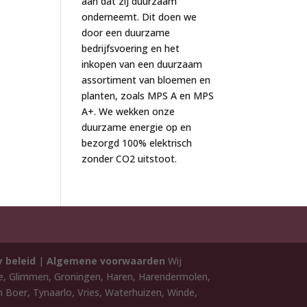
aan dat zij duurzaam
onderneemt. Dit doen we
door een duurzame
bedrijfsvoering en het
inkopen van een duurzaam
assortiment van bloemen en
planten, zoals MPS A en MPS
A+. We wekken onze
duurzame energie op en
bezorgd 100% elektrisch
zonder CO2 uitstoot.
y beleid
|
Algemene voorwaarden
Wij
de, Glimmen, Groningen, Haren, Harendermolen,
 Boer, Tynaarlo, Vries, Waterhuizen, Winde,