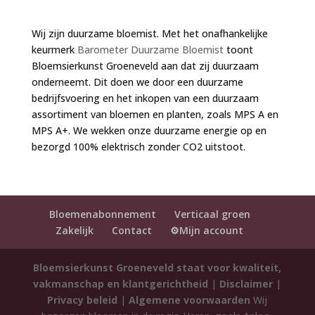
Wij zijn duurzame bloemist. Met het onafhankelijke
keurmerk
Barometer Duurzame Bloemist
toont
Bloemsierkunst Groeneveld aan dat zij duurzaam
onderneemt. Dit doen we door een duurzame
bedrijfsvoering en het inkopen van een duurzaam
assortiment van bloemen en planten, zoals MPS A en
MPS A+. We wekken onze duurzame energie op en
bezorgd 100% elektrisch zonder CO2 uitstoot.
Bloemenabonnement
Verticaal groen
Zakelijk
Contact
⚙️Mijn account
Bloemsierkunst Groeneveld staat voor kwaliteit,
vakmanschap en klantgerichtheid
|
Disclaimer
|
Privacy beleid
|
Algemene voorwaarden
Wij