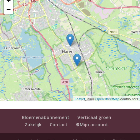
+
−
Leaflet
, \r\n©
OpenStreetMap
contributors
Bloemenabonnement
Verticaal groen
Zakelijk
Contact
⚙️Mijn account