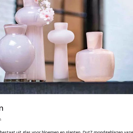
n
n
bestaat uit glas voor bloemen en planten. DutZ mondgeblazen vaz