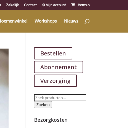
n
Zakelijk
Contact
⚙️Mijn account
Items 0
loemenwinkel
Workshops
Nieuws
Bestellen
Abonnement
Verzorging
Zoeken
naar:
Zoeken
Bezorgkosten