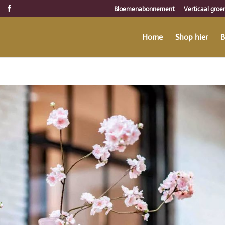
Bloemenabonnement
Verticaal groe
Home
Shop hier
B