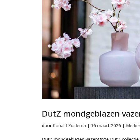
DutZ mondgeblazen vaze
door
Ronald Zuidema
|
16 maart 2026
|
Merke
DutZ mondgeblazen vazenOnze DutZ collectie 