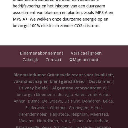
bedrijfsvoering en het inkopen van een duurzaam
assortiment van bloemen en planten, zoals MPS A en
MPS A+. We wekken onze duurzame energie op en
bezorgd 100% elektrisch zonder CO2 uitstoot.
Bloemenabonnement
Verticaal groen
Zakelijk
Contact
⚙️Mijn account
Bloemsierkunst Groeneveld staat voor kwaliteit,
vakmanschap en klantgerichtheid
|
Disclaimer
|
Privacy beleid
|
Algemene voorwaarden
Wij
bezorgen bloemen in de regio Haren, zoals Anloo,
Annen, Bunne, De Groeve, De Punt, Donderen, Eelde,
Eelderwolde, Glimmen, Groningen, Haren,
Harendermolen, Harkstede, Helpman, Meerstad,
Midlaren, Noordlaren, Norg, Onnen, Oosterhaar,
Paterswolde, Peize, Schipborg, Ten Boer, Tynaarlo,