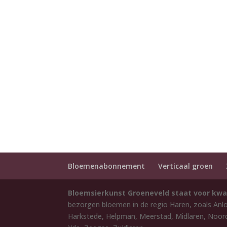
Bloemenabonnement
Verticaal groen
Bloemsierkunst Groeneveld staat voor kwa
bezorgen bloemen in de regio Haren, zoals Anl
Harkstede, Helpman, Meerstad, Midlaren, Noord