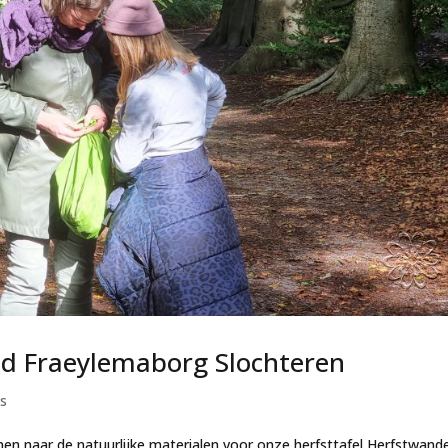
d Fraeylemaborg Slochteren
s
n naar de natuurlijke materialen voor onze herfsttafel Herfstwande