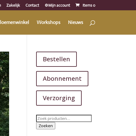
n
Zakelijk
Contact
⚙️Mijn account
Items 0
loemenwinkel
Workshops
Nieuws
Bestellen
Abonnement
Verzorging
Zoeken
naar:
Zoeken