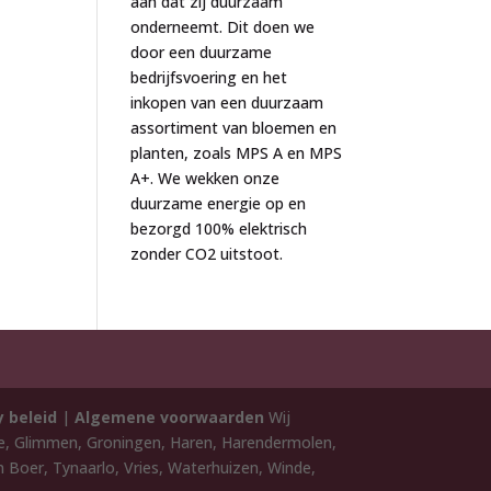
aan dat zij duurzaam
onderneemt. Dit doen we
door een duurzame
bedrijfsvoering en het
inkopen van een duurzaam
assortiment van bloemen en
planten, zoals MPS A en MPS
A+. We wekken onze
duurzame energie op en
bezorgd 100% elektrisch
zonder CO2 uitstoot.
y beleid
|
Algemene voorwaarden
Wij
de, Glimmen, Groningen, Haren, Harendermolen,
 Boer, Tynaarlo, Vries, Waterhuizen, Winde,