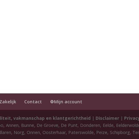
Zakelijk
Contact
⚙️Mijn account
liteit, vakmanschap en klantgerichtheid
|
Disclaimer
|
Privac
oo, Annen, Bunne, De Groeve, De Punt, Donderen, Eelde, Eelderwol
laren, Norg, Onnen, Oosterhaar, Paterswolde, Peize, Schipborg, Ten