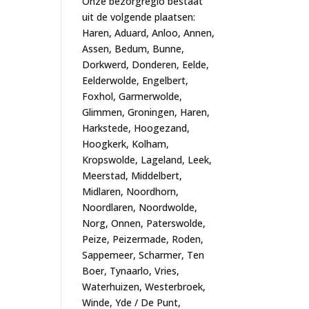
Onze bezorgregio bestaat
uit de volgende plaatsen:
Haren, Aduard, Anloo, Annen,
Assen, Bedum, Bunne,
Dorkwerd, Donderen, Eelde,
Eelderwolde, Engelbert,
Foxhol, Garmerwolde,
Glimmen, Groningen, Haren,
Harkstede, Hoogezand,
Hoogkerk, Kolham,
Kropswolde, Lageland, Leek,
Meerstad, Middelbert,
Midlaren, Noordhorn,
Noordlaren, Noordwolde,
Norg, Onnen, Paterswolde,
Peize, Peizermade, Roden,
Sappemeer, Scharmer, Ten
Boer, Tynaarlo, Vries,
Waterhuizen, Westerbroek,
Winde, Yde / De Punt,