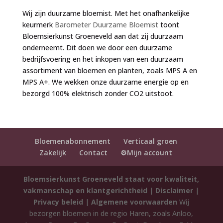
Wij zijn duurzame bloemist. Met het onafhankelijke
keurmerk
Barometer Duurzame Bloemist
toont
Bloemsierkunst Groeneveld aan dat zij duurzaam
onderneemt. Dit doen we door een duurzame
bedrijfsvoering en het inkopen van een duurzaam
assortiment van bloemen en planten, zoals MPS A en
MPS A+. We wekken onze duurzame energie op en
bezorgd 100% elektrisch zonder CO2 uitstoot.
Bloemenabonnement
Verticaal groen
Zakelijk
Contact
⚙️Mijn account
Bloemsierkunst Groeneveld staat voor kwaliteit,
vakmanschap en klantgerichtheid
|
Disclaimer
|
Privacy beleid
|
Algemene voorwaarden
Wij
bezorgen bloemen in de regio Haren, zoals Anloo,