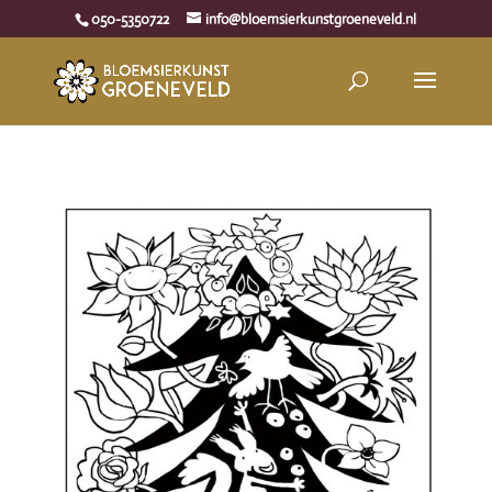
050-5350722
info@bloemsierkunstgroeneveld.nl