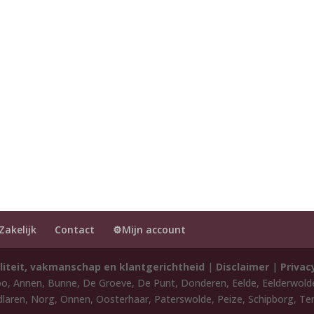
Zakelijk
Contact
⚙️Mijn account
liteit, vakmanschap en klantgerichtheid
|
Disclaimer
|
Privac
oo, Annen, Bunne, De Groeve, De Punt, Donderen, Eelde, Eelderwol
laren, Norg, Onnen, Oosterhaar, Paterswolde, Peize, Schipborg, Ten