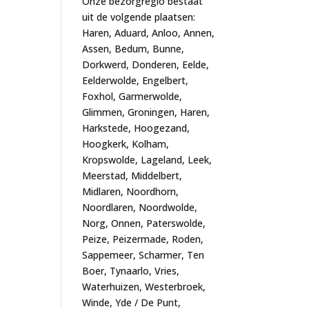
Onze bezorgregio bestaat
uit de volgende plaatsen:
Haren, Aduard, Anloo, Annen,
Assen, Bedum, Bunne,
Dorkwerd, Donderen, Eelde,
Eelderwolde, Engelbert,
Foxhol, Garmerwolde,
Glimmen, Groningen, Haren,
Harkstede, Hoogezand,
Hoogkerk, Kolham,
Kropswolde, Lageland, Leek,
Meerstad, Middelbert,
Midlaren, Noordhorn,
Noordlaren, Noordwolde,
Norg, Onnen, Paterswolde,
Peize, Peizermade, Roden,
Sappemeer, Scharmer, Ten
Boer, Tynaarlo, Vries,
Waterhuizen, Westerbroek,
Winde, Yde / De Punt,