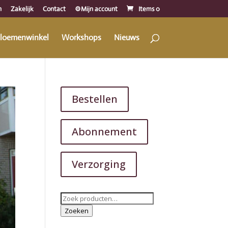
n
Zakelijk
Contact
⚙️Mijn account
Items 0
loemenwinkel
Workshops
Nieuws
Bestellen
Abonnement
Verzorging
Zoeken
naar:
Zoeken