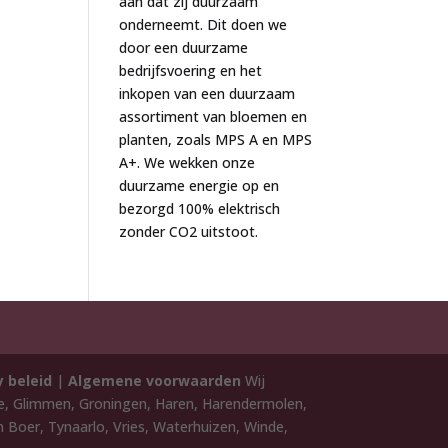
aan dat zij duurzaam
onderneemt. Dit doen we
door een duurzame
bedrijfsvoering en het
inkopen van een duurzaam
assortiment van bloemen en
planten, zoals MPS A en MPS
A+. We wekken onze
duurzame energie op en
bezorgd 100% elektrisch
zonder CO2 uitstoot.
y beleid
|
Algemene voorwaarden
Wij
de, Glimmen, Groningen, Haren, Harendermolen,
 Boer, Tynaarlo, Vries, Waterhuizen, Winde,