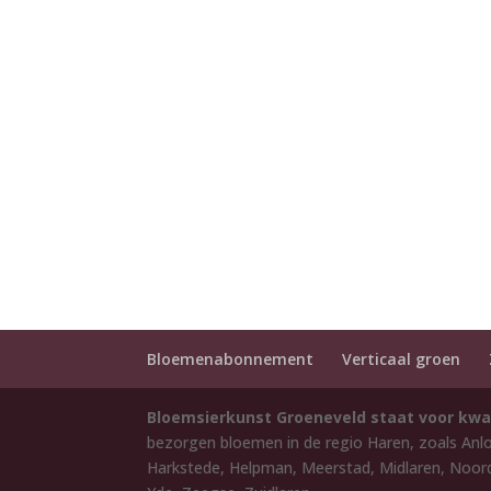
Bloemenabonnement
Verticaal groen
Bloemsierkunst Groeneveld staat voor kwa
bezorgen bloemen in de regio Haren, zoals Anl
Harkstede, Helpman, Meerstad, Midlaren, Noord