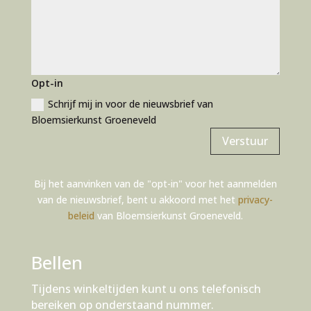
r
n
a
t
i
Opt-in
v
e
Schrijf mij in voor de nieuwsbrief van
:
Bloemsierkunst Groeneveld
Verstuur
Bij het aanvinken van de "opt-in" voor het aanmelden
van de nieuwsbrief, bent u akkoord met het
privacy-
beleid
van Bloemsierkunst Groeneveld.
Bellen
Tijdens winkeltijden kunt u ons telefonisch
bereiken op onderstaand nummer.