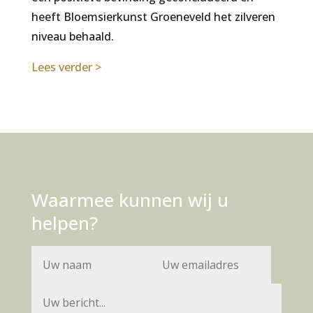
heeft Bloemsierkunst Groeneveld het zilveren
niveau behaald.
Lees verder >
Waarmee kunnen wij u
helpen?
A
l
t
e