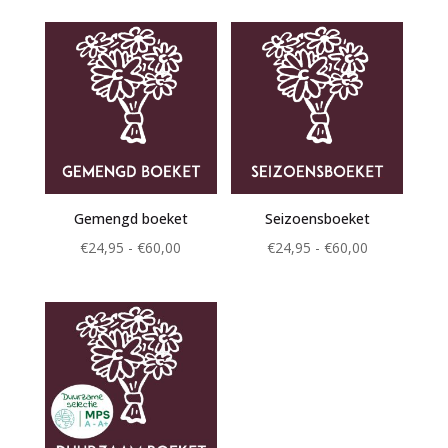
tot
tot
€60,00
€60,00
Gemengd boeket
Seizoensboeket
Prijsklasse:
Prijsklasse:
€
24,95
-
€
60,00
€
24,95
-
€
60,00
€24,95
€24,95
tot
tot
€60,00
€60,00