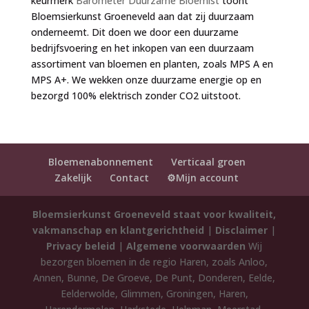
keurmerk
Barometer Duurzame Bloemist
toont
Bloemsierkunst Groeneveld aan dat zij duurzaam
onderneemt. Dit doen we door een duurzame
bedrijfsvoering en het inkopen van een duurzaam
assortiment van bloemen en planten, zoals MPS A en
MPS A+. We wekken onze duurzame energie op en
bezorgd 100% elektrisch zonder CO2 uitstoot.
Bloemenabonnement
Verticaal groen
Zakelijk
Contact
⚙️Mijn account
Bloemsierkunst Groeneveld staat voor kwaliteit,
vakmanschap en klantgerichtheid
|
Disclaimer
|
Privacy beleid
|
Algemene voorwaarden
Wij
bezorgen bloemen in de regio Haren, zoals Anloo,
Annen, Bunne, De Groeve, De Punt, Donderen, Eelde,
Eelderwolde, Glimmen, Groningen, Haren,