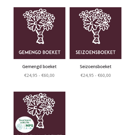
tot
tot
€60,00
€60,00
Gemengd boeket
Seizoensboeket
Prijsklasse:
Prijsklasse:
€
24,95
-
€
60,00
€
24,95
-
€
60,00
€24,95
€24,95
tot
tot
€60,00
€60,00