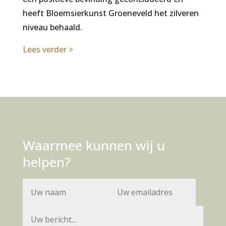
heeft Bloemsierkunst Groeneveld het zilveren
niveau behaald.
Lees verder >
Waarmee kunnen wij u
helpen?
A
l
t
e