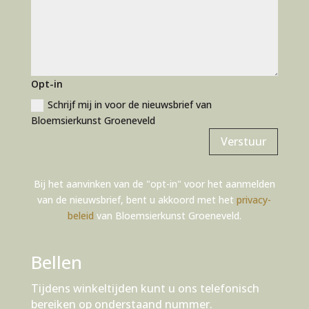
r
n
a
t
i
Opt-in
v
e
Schrijf mij in voor de nieuwsbrief van
:
Bloemsierkunst Groeneveld
Verstuur
Bij het aanvinken van de "opt-in" voor het aanmelden
van de nieuwsbrief, bent u akkoord met het
privacy-
beleid
van Bloemsierkunst Groeneveld.
Bellen
Tijdens winkeltijden kunt u ons telefonisch
bereiken op onderstaand nummer.