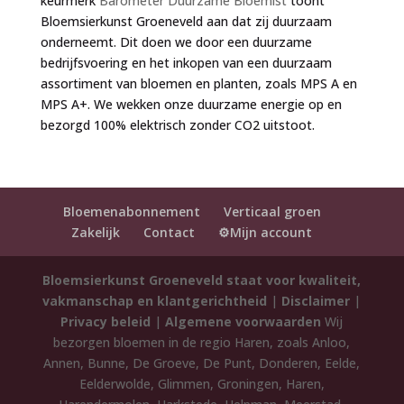
keurmerk
Barometer Duurzame Bloemist
toont
Bloemsierkunst Groeneveld aan dat zij duurzaam
onderneemt. Dit doen we door een duurzame
bedrijfsvoering en het inkopen van een duurzaam
assortiment van bloemen en planten, zoals MPS A en
MPS A+. We wekken onze duurzame energie op en
bezorgd 100% elektrisch zonder CO2 uitstoot.
Bloemenabonnement
Verticaal groen
Zakelijk
Contact
⚙️Mijn account
Bloemsierkunst Groeneveld staat voor kwaliteit,
vakmanschap en klantgerichtheid
|
Disclaimer
|
Privacy beleid
|
Algemene voorwaarden
Wij
bezorgen bloemen in de regio Haren, zoals Anloo,
Annen, Bunne, De Groeve, De Punt, Donderen, Eelde,
Eelderwolde, Glimmen, Groningen, Haren,