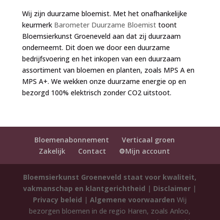
Wij zijn duurzame bloemist. Met het onafhankelijke
keurmerk
Barometer Duurzame Bloemist
toont
Bloemsierkunst Groeneveld aan dat zij duurzaam
onderneemt. Dit doen we door een duurzame
bedrijfsvoering en het inkopen van een duurzaam
assortiment van bloemen en planten, zoals MPS A en
MPS A+. We wekken onze duurzame energie op en
bezorgd 100% elektrisch zonder CO2 uitstoot.
Bloemenabonnement
Verticaal groen
Zakelijk
Contact
⚙️Mijn account
Bloemsierkunst Groeneveld staat voor kwaliteit,
vakmanschap en klantgerichtheid
|
Disclaimer
|
Privacy beleid
|
Algemene voorwaarden
Wij
bezorgen bloemen in de regio Haren, zoals Anloo,