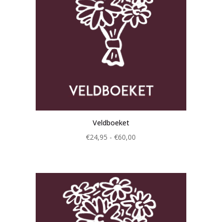
Veldboeket
Prijsklasse:
€
24,95
-
€
60,00
€24,95
tot
€60,00