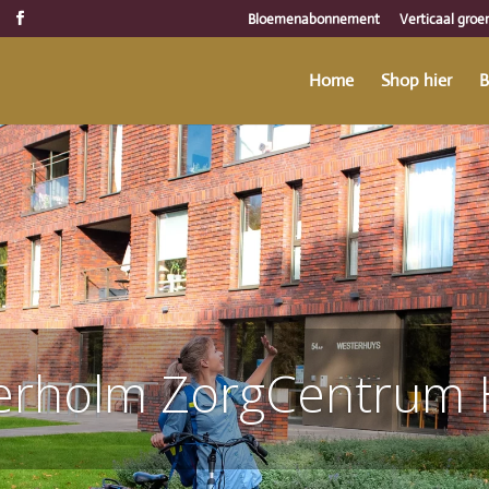
Bloemenabonnement
Verticaal groe
Home
Shop hier
B
erholm ZorgCentrum 