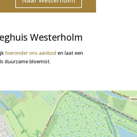
Naar Westerholm
eeghuis Westerholm
ijk
hieronder ons aanbod
en laat een
ls duurzame bloemist.