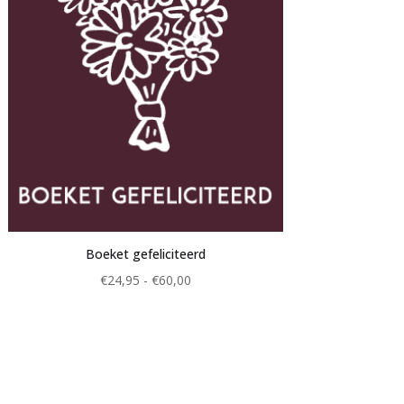
Boeket gefeliciteerd
Prijsklasse:
€
24,95
-
€
60,00
€24,95
tot
€60,00