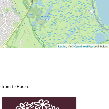
Leaflet
, \r\n©
OpenStreetMap
contributors
entrum te Haren.