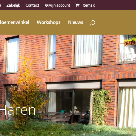
n
Zakelijk
Contact
⚙️Mijn account
Items 0
loemenwinkel
Workshops
Nieuws
Haren