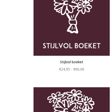
Stijlvol boeket
Prijsklasse:
€
24,95
-
€
60,00
€24,95
tot
€60,00